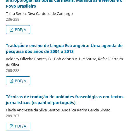
antropologia nas obras Carnavais, Malandros e Heróis e o
Povo Brasileiro
Talita Serpa, Diva Cardoso de Camargo
236-259
PDF/A
Tradução e ensino de Língua Estrangeira: Uma agenda de
pesquisa dos anos de 2004 a 2013
Valdecy Oliveira Pontes, Bill Bob Adonis A. L. e Sousa, Rafael Ferreira
da Silva
260-288
PDF/A
Técnicas de tradução de unidades fraseológicas em textos
jornalísticos (espanhol-português)
Flávia Andressa da Silva Santos, Angélica Karim Garcia Simão
289-307
PDF/A