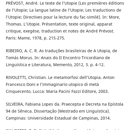
PRÉVOST, André. Le texte de l’Utopie (Les premières éditions
de l’Utopie; La langue latine de l’Utopie; Les traductions de
l’Utopie; Directives pour la lecture du fac-similé). In: More,
Thomas. L’Utopie. Présentation, texte original, apparat
critique, exegèse, traduction et notes de André Prévost.
Paris: Mame, 1978, p. 215-275.
RIBEIRO, A. C. R. As traduções brasileiras de A Utopia, de
Tomás Morus. In: Anais do II Encontro Tricordiano de
Linguística e Literatura, Memento, 2012, 3. p. 4-12.
RIVOLETTI, Christian. Le metamorfosi dell’Utopia. Anton
Francesco Doni e l’immaginario utopico di metà
Cinquecento. Lucca: Maria Pacini Fazzi Editore, 2003.
SILVEIRA, Fabiana Lopes da. Praecepta e Decreta na Epístola
94 de Sêneca. Dissertação (Mestrado em Linguística).
Campinas: Universidade Estadual de Campinas, 2014.