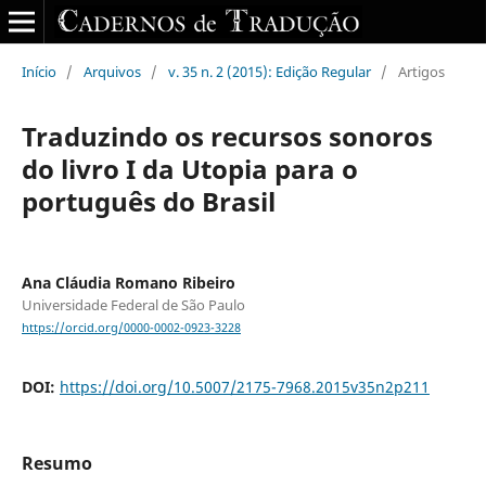
Início
/
Arquivos
/
v. 35 n. 2 (2015): Edição Regular
/
Artigos
Traduzindo os recursos sonoros
do livro I da Utopia para o
português do Brasil
Ana Cláudia Romano Ribeiro
Universidade Federal de São Paulo
https://orcid.org/0000-0002-0923-3228
DOI:
https://doi.org/10.5007/2175-7968.2015v35n2p211
Resumo