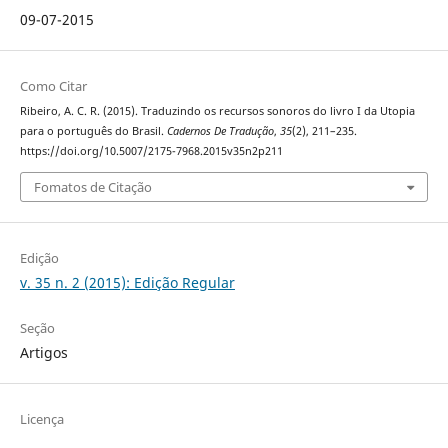
09-07-2015
Como Citar
Ribeiro, A. C. R. (2015). Traduzindo os recursos sonoros do livro I da Utopia
para o português do Brasil.
Cadernos De Tradução
,
35
(2), 211–235.
https://doi.org/10.5007/2175-7968.2015v35n2p211
Fomatos de Citação
Edição
v. 35 n. 2 (2015): Edição Regular
Seção
Artigos
Licença