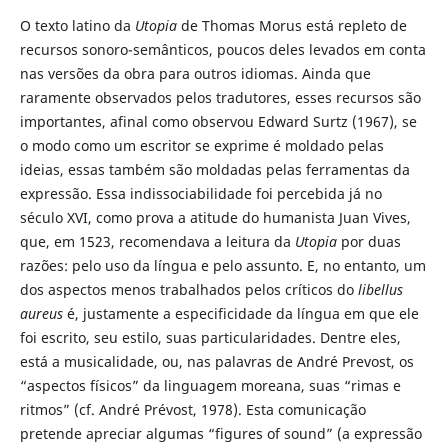
O texto latino da
Utopia
de Thomas Morus está repleto de
recursos sonoro-semânticos, poucos deles levados em conta
nas versões da obra para outros idiomas. Ainda que
raramente observados pelos tradutores, esses recursos são
importantes, afinal como observou Edward Surtz (1967), se
o modo como um escritor se exprime é moldado pelas
ideias, essas também são moldadas pelas ferramentas da
expressão. Essa indissociabilidade foi percebida já no
século XVI, como prova a atitude do humanista Juan Vives,
que, em 1523, recomendava a leitura da
Utopia
por duas
razões: pelo uso da língua e pelo assunto. E, no entanto, um
dos aspectos menos trabalhados pelos críticos do
libellus
aureus
é, justamente a especificidade da língua em que ele
foi escrito, seu estilo, suas particularidades. Dentre eles,
está a musicalidade, ou, nas palavras de André Prevost, os
“aspectos físicos” da linguagem moreana, suas “rimas e
ritmos” (cf. André Prévost, 1978). Esta comunicação
pretende apreciar algumas “figures of sound” (a expressão