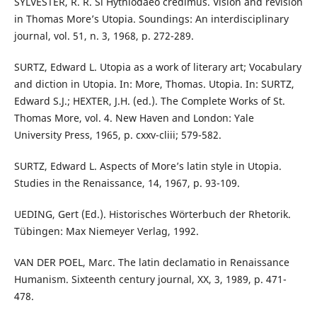
SYLVESTER, R. R. Si Hythlodaeo credimus. Vision and revision
in Thomas More’s Utopia. Soundings: An interdisciplinary
journal, vol. 51, n. 3, 1968, p. 272-289.
SURTZ, Edward L. Utopia as a work of literary art; Vocabulary
and diction in Utopia. In: More, Thomas. Utopia. In: SURTZ,
Edward S.J.; HEXTER, J.H. (ed.). The Complete Works of St.
Thomas More, vol. 4. New Haven and London: Yale
University Press, 1965, p. cxxv-cliii; 579-582.
SURTZ, Edward L. Aspects of More’s latin style in Utopia.
Studies in the Renaissance, 14, 1967, p. 93-109.
UEDING, Gert (Ed.). Historisches Wörterbuch der Rhetorik.
Tübingen: Max Niemeyer Verlag, 1992.
VAN DER POEL, Marc. The latin declamatio in Renaissance
Humanism. Sixteenth century journal, XX, 3, 1989, p. 471-
478.