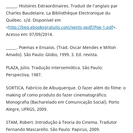
______. Histoires Extraordinaires. Traduit de l’anglais par
Charles Baudelaire. La Bibliothèque Electronique du
Québec. s/d. Disponível em
<
http://beq.ebooksgratuits.com/vents-xpdf/Poe-1.pdf
>.
Acesso em: 07/09/2014.
______. Poemas e Ensaios. (Trad. Oscar Mendes e Milton
Amado). São Paulo: Globo, 1999. 3. Ed. revista.
PLAZA, Júlio. Tradução intersemiótica. São Paulo:
Perspectiva, 1987.
SORTICA, Fabrício de Albuquerque. O fazer além do filme: o
making of como produto do fazer cinematográfico.
Monografia (Bacharelado em Comunicação Social). Porto
Alegre, UFRGS, 2009.
STAM, Robert. Introdução à Teoria do Cinema. Tradutor
Fernando Mascarello. São Paulo: Papirus, 2009.