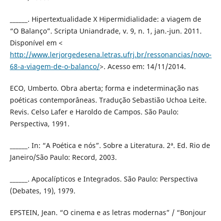
______. Hipertextualidade X Hipermidialidade: a viagem de
“O Balanço”. Scripta Uniandrade, v. 9, n. 1, jan.-jun. 2011.
Disponível em <
http://www.lerjorgedesena.letras.ufrj.br/ressonancias/novo-
68-a-viagem-de-o-balanco/
>. Acesso em: 14/11/2014.
ECO, Umberto. Obra aberta; forma e indeterminação nas
poéticas contemporâneas. Tradução Sebastião Uchoa Leite.
Revis. Celso Lafer e Haroldo de Campos. São Paulo:
Perspectiva, 1991.
______. In: “A Poética e nós”. Sobre a Literatura. 2ª. Ed. Rio de
Janeiro/São Paulo: Record, 2003.
______. Apocalípticos e Integrados. São Paulo: Perspectiva
(Debates, 19), 1979.
EPSTEIN, Jean. “O cinema e as letras modernas” / “Bonjour