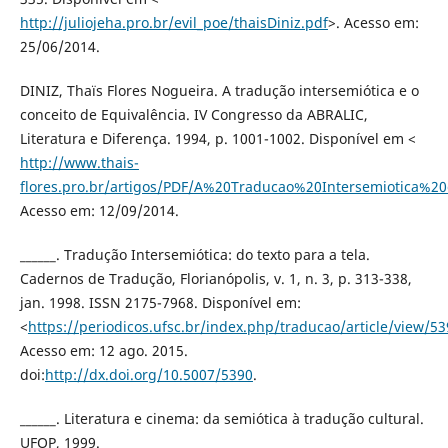
http://juliojeha.pro.br/evil_poe/thaisDiniz.pdf
>. Acesso em:
25/06/2014.
DINIZ, Thaïs Flores Nogueira. A tradução intersemiótica e o
conceito de Equivalência. IV Congresso da ABRALIC,
Literatura e Diferença. 1994, p. 1001-1002. Disponível em <
http://www.thais-
flores.pro.br/artigos/PDF/A%20Traducao%20Intersemiotica%2
Acesso em: 12/09/2014.
______. Tradução Intersemiótica: do texto para a tela.
Cadernos de Tradução, Florianópolis, v. 1, n. 3, p. 313-338,
jan. 1998. ISSN 2175-7968. Disponível em:
<
https://periodicos.ufsc.br/index.php/traducao/article/view/5
Acesso em: 12 ago. 2015.
doi:
http://dx.doi.org/10.5007/5390
.
______. Literatura e cinema: da semiótica à tradução cultural.
UFOP, 1999.