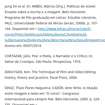
Jung Im et al. In: ARBEX, Márcia (Org.). Poéticas do visível.
Ensaios sobre a escrita e a imagem. Belo Horizonte:
Programa de Pós-graduaςão em Letras: Estudos Literários,
FALE, Universidade Federal de Minas Gerais, 2006b. p. 107-
166. Disponível em <
http://www.letras.ufmg.br/site/E-
Livros/Po%C3%A9ticas%20do%20vis%C3%ADvel%20-
%20ensaios%20sobre%20a%20escrita%20e%20a%20imagem.pd
Acesso em: 09/07/2014.
CORTÁZAR, Júlio. Poe: o Poeta, o Narrador e o Crítico. In:
Valise de Cronópio. São Paulo: Perspectiva, 1974.
DANCYGER, Ken. The Technique of Film and Video Editing:
history, theory and practice. Focal Press, 2006.
DINIZ, Thaïs Flores Nogueira; CADÔR, Amir Brito. A relação
entre imagem e texto em “O corvo”. Congresso
Internacional para sempre Poe. Belo Horizonte, 2009, p. 329-
335. Disponível em <