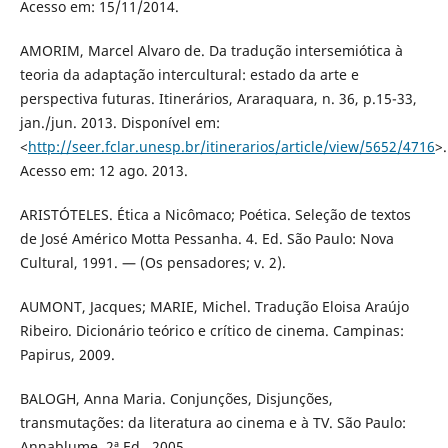
Acesso em: 15/11/2014.
AMORIM, Marcel Alvaro de. Da tradução intersemiótica à
teoria da adaptação intercultural: estado da arte e
perspectiva futuras. Itinerários, Araraquara, n. 36, p.15-33,
jan./jun. 2013. Disponível em:
<
http://seer.fclar.unesp.br/itinerarios/article/view/5652/4716
>.
Acesso em: 12 ago. 2013.
ARISTÓTELES. Ética a Nicômaco; Poética. Seleção de textos
de José Américo Motta Pessanha. 4. Ed. São Paulo: Nova
Cultural, 1991. — (Os pensadores; v. 2).
AUMONT, Jacques; MARIE, Michel. Tradução Eloisa Araújo
Ribeiro. Dicionário teórico e crítico de cinema. Campinas:
Papirus, 2009.
BALOGH, Anna Maria. Conjunções, Disjunções,
transmutações: da literatura ao cinema e à TV. São Paulo:
Annablume, 2ª Ed., 2005.