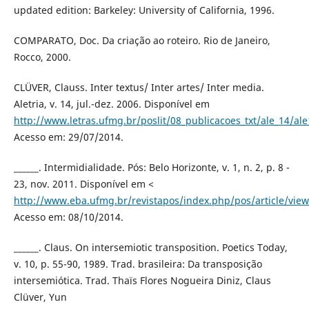
updated edition: Barkeley: University of California, 1996.
COMPARATO, Doc. Da criação ao roteiro. Rio de Janeiro,
Rocco, 2000.
CLÜVER, Clauss. Inter textus/ Inter artes/ Inter media.
Aletria, v. 14, jul.-dez. 2006. Disponível em
http://www.letras.ufmg.br/poslit/08_publicacoes_txt/ale_14/ale
Acesso em: 29/07/2014.
______. Intermidialidade. Pós: Belo Horizonte, v. 1, n. 2, p. 8 -
23, nov. 2011. Disponível em <
http://www.eba.ufmg.br/revistapos/index.php/pos/article/vie
Acesso em: 08/10/2014.
______. Claus. On intersemiotic transposition. Poetics Today,
v. 10, p. 55-90, 1989. Trad. brasileira: Da transposição
intersemiótica. Trad. Thaïs Flores Nogueira Diniz, Claus
Clüver, Yun