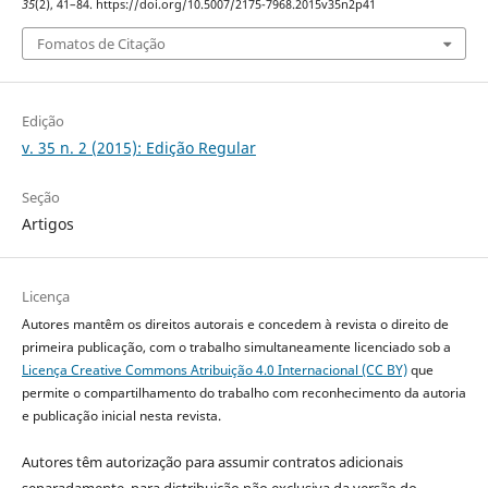
35
(2), 41–84. https://doi.org/10.5007/2175-7968.2015v35n2p41
Fomatos de Citação
Edição
v. 35 n. 2 (2015): Edição Regular
Seção
Artigos
Licença
Autores mantêm os direitos autorais e concedem à revista o direito de
primeira publicação, com o trabalho simultaneamente licenciado sob a
Licença Creative Commons Atribuição 4.0 Internacional (CC BY)
que
permite o compartilhamento do trabalho com reconhecimento da autoria
e publicação inicial nesta revista.
Autores têm autorização para assumir contratos adicionais
separadamente, para distribuição não exclusiva da versão do