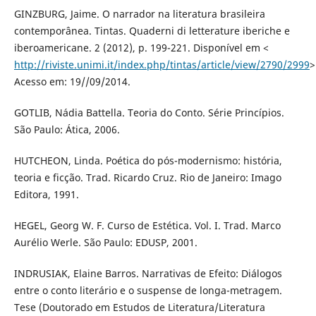
GINZBURG, Jaime. O narrador na literatura brasileira
contemporânea. Tintas. Quaderni di letterature iberiche e
iberoamericane. 2 (2012), p. 199-221. Disponível em <
http://riviste.unimi.it/index.php/tintas/article/view/2790/2999
>
Acesso em: 19//09/2014.
GOTLIB, Nádia Battella. Teoria do Conto. Série Princípios.
São Paulo: Ática, 2006.
HUTCHEON, Linda. Poética do pós-modernismo: história,
teoria e ficção. Trad. Ricardo Cruz. Rio de Janeiro: Imago
Editora, 1991.
HEGEL, Georg W. F. Curso de Estética. Vol. I. Trad. Marco
Aurélio Werle. São Paulo: EDUSP, 2001.
INDRUSIAK, Elaine Barros. Narrativas de Efeito: Diálogos
entre o conto literário e o suspense de longa-metragem.
Tese (Doutorado em Estudos de Literatura/Literatura