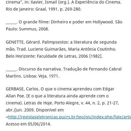
cinema”, in: Xavier, Ismail (org.). A Experiência do Cinema.
Rio de Janeiro: Graal, 1991. p. 269-280.
______. O grande filme: Dinheiro e poder em Hollywood. São
Paulo: Summus, 2008.
GENETTE, Gérard. Palimpsestos: a literatura de segunda
mão. Trad. Luciene Guimarães, Maria Antônia Coutinho.
Belo Horizonte: Faculdade de Letras, 2006 [1982].
______. Discurso da narrativa. Tradução de Fernando Cabral
Martins. Lisboa: Veja, 1971.
GERBASE, Carlos. O que o cinema aprendeu com Edgar
Allan Poe. (E o que a literatura ainda aprende com o
cinema). Letras de Hoje. Porto Alegre, v. 44, n. 2, p. 21-27,
abr./jun. 2009. Disponível em
<
http://revistaseletronicas.pucrs.br/teo/ojs/index.php/fale/art
Acesso em 05/06/2014.