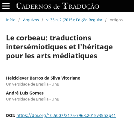
Início
/
Arquivos
/
v. 35 n. 2 (2015): Edição Regular
/
Artigos
Le corbeau: traductions
intersémiotiques et l'héritage
pour les arts médiatiques
Helciclever Barros da Silva Vitoriano
Universidade de Brasília - UnB
André Luís Gomes
Universidade de Brasília - UnB
DOI:
https://doi.org/10.5007/2175-7968.2015v35n2p41