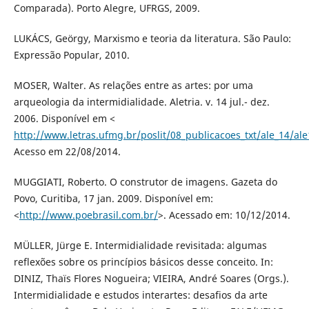
Comparada). Porto Alegre, UFRGS, 2009.
LUKÁCS, Geörgy, Marxismo e teoria da literatura. São Paulo:
Expressão Popular, 2010.
MOSER, Walter. As relações entre as artes: por uma
arqueologia da intermidialidade. Aletria. v. 14 jul.- dez.
2006. Disponível em <
http://www.letras.ufmg.br/poslit/08_publicacoes_txt/ale_14/a
Acesso em 22/08/2014.
MUGGIATI, Roberto. O construtor de imagens. Gazeta do
Povo, Curitiba, 17 jan. 2009. Disponível em:
<
http://www.poebrasil.com.br/
>. Acessado em: 10/12/2014.
MÜLLER, Jürge E. Intermidialidade revisitada: algumas
reflexões sobre os princípios básicos desse conceito. In:
DINIZ, Thaïs Flores Nogueira; VIEIRA, André Soares (Orgs.).
Intermidialidade e estudos interartes: desafios da arte