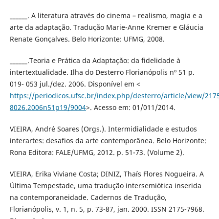
______. A literatura através do cinema – realismo, magia e a
arte da adaptação. Tradução Marie-Anne Kremer e Gláucia
Renate Gonçalves. Belo Horizonte: UFMG, 2008.
______.Teoria e Prática da Adaptação: da fidelidade à
intertextualidade. Ilha do Desterro Florianópolis nº 51 p.
019- 053 jul./dez. 2006. Disponível em <
https://periodicos.ufsc.br/index.php/desterro/article/view/217
8026.2006n51p19/9004
>. Acesso em: 01/011/2014.
VIEIRA, André Soares (Orgs.). Intermidialidade e estudos
interartes: desafios da arte contemporânea. Belo Horizonte:
Rona Editora: FALE/UFMG, 2012. p. 51-73. (Volume 2).
VIEIRA, Erika Viviane Costa; DINIZ, Thaís Flores Nogueira. A
Última Tempestade, uma tradução intersemiótica inserida
na contemporaneidade. Cadernos de Tradução,
Florianópolis, v. 1, n. 5, p. 73-87, jan. 2000. ISSN 2175-7968.