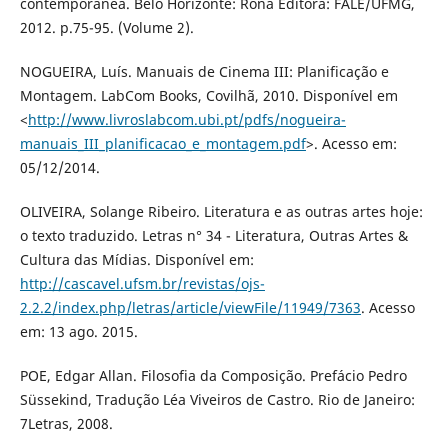
contemporânea. Belo Horizonte: Rona Editora: FALE/UFMG,
2012. p.75-95. (Volume 2).
NOGUEIRA, Luís. Manuais de Cinema III: Planificação e
Montagem. LabCom Books, Covilhã, 2010. Disponível em
<
http://www.livroslabcom.ubi.pt/pdfs/nogueira-
manuais_III_planificacao_e_montagem.pdf
>. Acesso em:
05/12/2014.
OLIVEIRA, Solange Ribeiro. Literatura e as outras artes hoje:
o texto traduzido. Letras n° 34 - Literatura, Outras Artes &
Cultura das Mídias. Disponível em:
http://cascavel.ufsm.br/revistas/ojs-
2.2.2/index.php/letras/article/viewFile/11949/7363
. Acesso
em: 13 ago. 2015.
POE, Edgar Allan. Filosofia da Composição. Prefácio Pedro
Süssekind, Tradução Léa Viveiros de Castro. Rio de Janeiro:
7Letras, 2008.