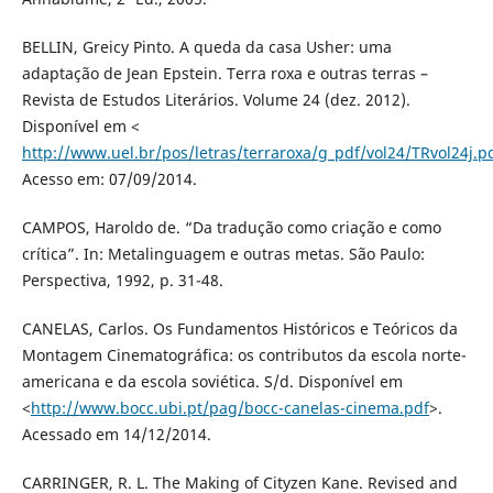
BELLIN, Greicy Pinto. A queda da casa Usher: uma
adaptação de Jean Epstein. Terra roxa e outras terras –
Revista de Estudos Literários. Volume 24 (dez. 2012).
Disponível em <
http://www.uel.br/pos/letras/terraroxa/g_pdf/vol24/TRvol24j.p
Acesso em: 07/09/2014.
CAMPOS, Haroldo de. “Da tradução como criação e como
crítica”. In: Metalinguagem e outras metas. São Paulo:
Perspectiva, 1992, p. 31-48.
CANELAS, Carlos. Os Fundamentos Históricos e Teóricos da
Montagem Cinematográfica: os contributos da escola norte-
americana e da escola soviética. S/d. Disponível em
<
http://www.bocc.ubi.pt/pag/bocc-canelas-cinema.pdf
>.
Acessado em 14/12/2014.
CARRINGER, R. L. The Making of Cityzen Kane. Revised and