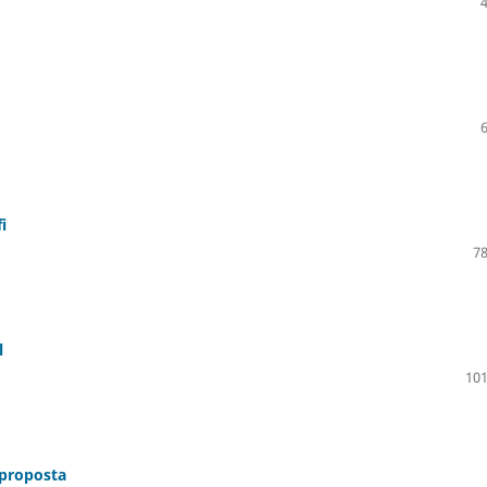
i
78
l
101
 proposta