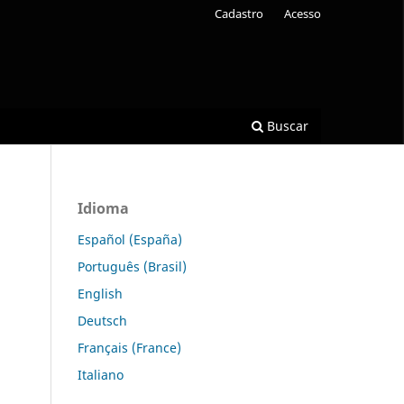
Cadastro
Acesso
Buscar
Idioma
Español (España)
Português (Brasil)
English
Deutsch
Français (France)
Italiano