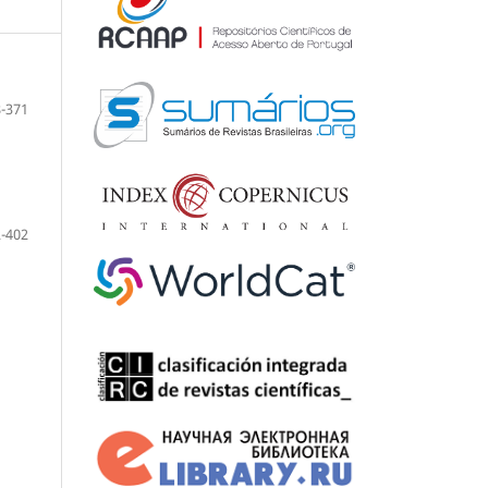
-371
-402