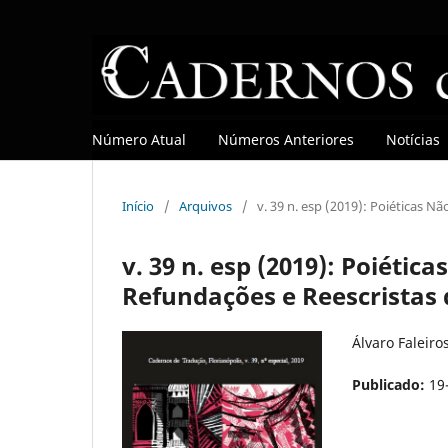
Número Atual
Números Anteriores
Notícias
Início
/
Arquivos
/
v. 39 n. esp (2019): Poiéticas 
v. 39 n. esp (2019): Poiéti
Refundações e Reescristas 
Álvaro Faleiro
Publicado:
19