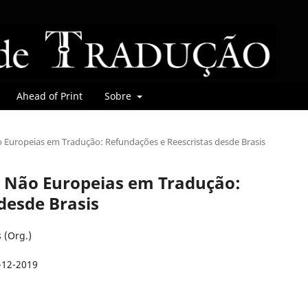
Ahead of Print
Sobre
Não Europeias em Tradução: Refundações e Reescristas desde Brasis
cas Não Europeias em Tradução:
desde Brasis
s (Org.)
-12-2019