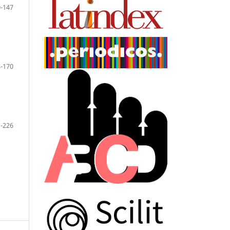
-147
-170
-226