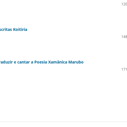
120
critas Koitiria
148
raduzir e cantar a Poesia Xamânica Marubo
171