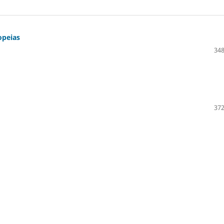
opeias
348
372