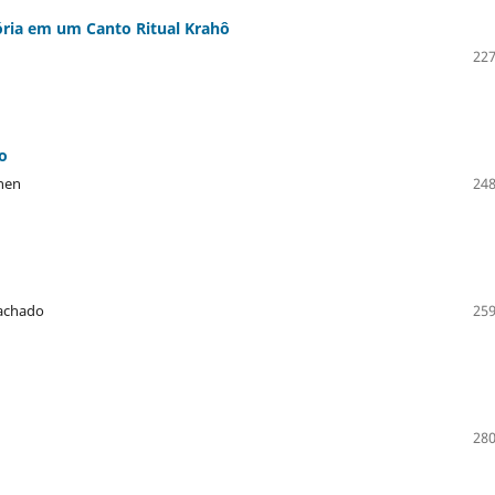
ória em um Canto Ritual Krahô
227
o
Chen
248
Machado
259
280