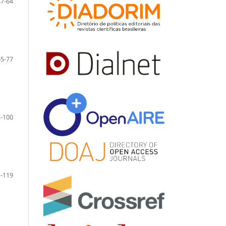
47-64
65-77
-100
-119