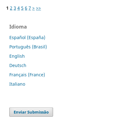
1
2
3
4
5
6
7
>
>>
Idioma
Español (España)
Português (Brasil)
English
Deutsch
Français (France)
Italiano
Enviar Submissão