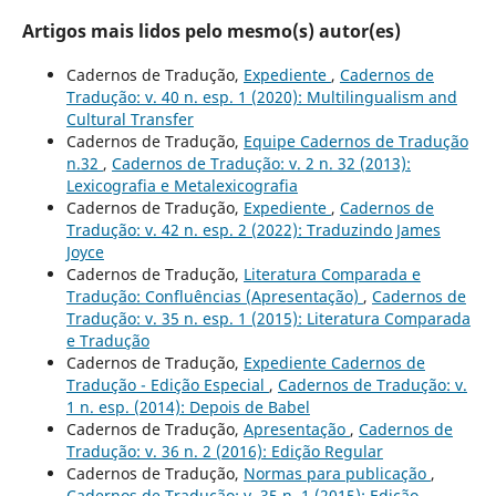
Artigos mais lidos pelo mesmo(s) autor(es)
Cadernos de Tradução,
Expediente
,
Cadernos de
Tradução: v. 40 n. esp. 1 (2020): Multilingualism and
Cultural Transfer
Cadernos de Tradução,
Equipe Cadernos de Tradução
n.32
,
Cadernos de Tradução: v. 2 n. 32 (2013):
Lexicografia e Metalexicografia
Cadernos de Tradução,
Expediente
,
Cadernos de
Tradução: v. 42 n. esp. 2 (2022): Traduzindo James
Joyce
Cadernos de Tradução,
Literatura Comparada e
Tradução: Confluências (Apresentação)
,
Cadernos de
Tradução: v. 35 n. esp. 1 (2015): Literatura Comparada
e Tradução
Cadernos de Tradução,
Expediente Cadernos de
Tradução - Edição Especial
,
Cadernos de Tradução: v.
1 n. esp. (2014): Depois de Babel
Cadernos de Tradução,
Apresentação
,
Cadernos de
Tradução: v. 36 n. 2 (2016): Edição Regular
Cadernos de Tradução,
Normas para publicação
,
Cadernos de Tradução: v. 35 n. 1 (2015): Edição