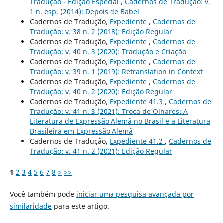
Tradução - Edição Especial
,
Cadernos de Tradução: v.
1 n. esp. (2014): Depois de Babel
Cadernos de Tradução,
Expediente
,
Cadernos de
Tradução: v. 38 n. 2 (2018): Edição Regular
Cadernos de Tradução,
Expediente
,
Cadernos de
Tradução: v. 40 n. 3 (2020): Tradução e Criação
Cadernos de Tradução,
Expediente
,
Cadernos de
Tradução: v. 39 n. 1 (2019): Retranslation in Context
Cadernos de Tradução,
Expediente
,
Cadernos de
Tradução: v. 40 n. 2 (2020): Edição Regular
Cadernos de Tradução,
Expediente 41.3
,
Cadernos de
Tradução: v. 41 n. 3 (2021): Troca de Olhares: A
Literatura de Expressão Alemã no Brasil e a Literatura
Brasileira em Expressão Alemã
Cadernos de Tradução,
Expediente 41.2
,
Cadernos de
Tradução: v. 41 n. 2 (2021): Edição Regular
1
2
3
4
5
6
7
8
>
>>
Você também pode
iniciar uma pesquisa avançada por
similaridade
para este artigo.