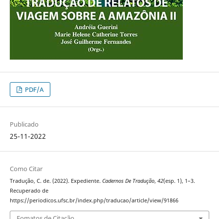
PDF/A
Publicado
25-11-2022
Como Citar
Tradução, C. de. (2022). Expediente.
Cadernos De Tradução
,
42
(esp. 1), 1–3.
Recuperado de
https://periodicos.ufsc.br/index.php/traducao/article/view/91866
Fomatos de Citação