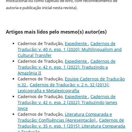
institucional ou como capítulo de livro, com reconhecimento de
autoria e publicação inicial nesta revista).
Artigos mais lidos pelo mesmo(s) autor(es)
Cadernos de Tradução,
Expediente
,
Cadernos de
Tradução: v. 40 n. esp. 1 (2020): Multilingualism and
Cultural Transfer
Cadernos de Tradução,
Expediente
,
Cadernos de
Tradução: v. 42 n. esp. 1 (2022): Traduzindo a
Amazônia II
Cadernos de Tradução,
Equipe Cadernos de Tradução
n.32
,
Cadernos de Tradução: v. 2 n. 32 (2013):
Lexicografia e Metalexicografia
Cadernos de Tradução,
Expediente
,
Cadernos de
Tradução: v. 42 n. esp. 2 (2022): Traduzindo James
Joyce
Cadernos de Tradução,
Literatura Comparada e
Tradução: Confluências (Apresentação)
,
Cadernos de
Tradução: v. 35 n. esp. 1 (2015): Literatura Comparada
e Tradução