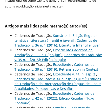
institucional ou como capítulo de livro, com reconhecimento de
autoria e publicação inicial nesta revista).
Artigos mais lidos pelo mesmo(s) autor(es)
Cadernos de Tradução,
Sumário da Edição Regular -
temática: Literatura Infantil e juvenil
,
Cadernos de
Tradução: v. 36 n. 1 (2016): Literatura Infantil e Juvenil
Cadernos de Tradução,
Expediente Cadernos de
Tradução V. 35 - n.1 (jan-jun)
,
Cadernos de Tradução:
v. 35 n. 1 (2015): Edição Regular
Cadernos de Tradução,
Expediente
,
Cadernos de
Tradução: v. 39 n. 1 (2019): Retranslation in Context
Cadernos de Tradução,
Expediente v. 41, n. esp. 2
,
Cadernos de Tradução: v. 41 n. esp. 2 (2021): Estudos
da Tradução e da Interpretação de Línguas de Sinais:
Atualidades, Perspectivas e Desafios
Cadernos de Tradução,
Expediente
,
Cadernos de
Tradução: v. 42 n. 1 (2022): Edição Regular (Fluxo
Contínuo)
Cadernos de Tradução,
Sumário
,
Cadernos de