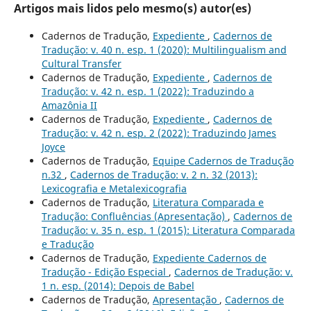
Artigos mais lidos pelo mesmo(s) autor(es)
Cadernos de Tradução,
Expediente
,
Cadernos de
Tradução: v. 40 n. esp. 1 (2020): Multilingualism and
Cultural Transfer
Cadernos de Tradução,
Expediente
,
Cadernos de
Tradução: v. 42 n. esp. 1 (2022): Traduzindo a
Amazônia II
Cadernos de Tradução,
Expediente
,
Cadernos de
Tradução: v. 42 n. esp. 2 (2022): Traduzindo James
Joyce
Cadernos de Tradução,
Equipe Cadernos de Tradução
n.32
,
Cadernos de Tradução: v. 2 n. 32 (2013):
Lexicografia e Metalexicografia
Cadernos de Tradução,
Literatura Comparada e
Tradução: Confluências (Apresentação)
,
Cadernos de
Tradução: v. 35 n. esp. 1 (2015): Literatura Comparada
e Tradução
Cadernos de Tradução,
Expediente Cadernos de
Tradução - Edição Especial
,
Cadernos de Tradução: v.
1 n. esp. (2014): Depois de Babel
Cadernos de Tradução,
Apresentação
,
Cadernos de