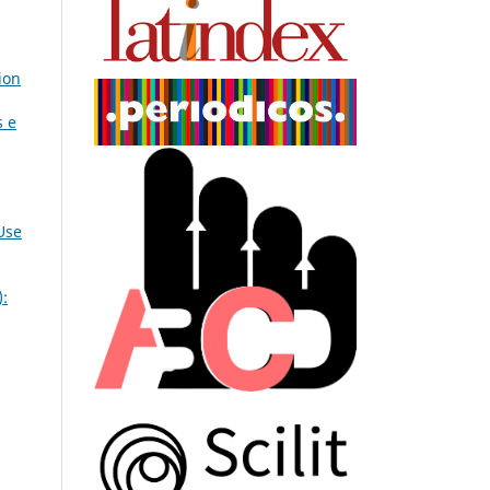
ion
s e
Use
):