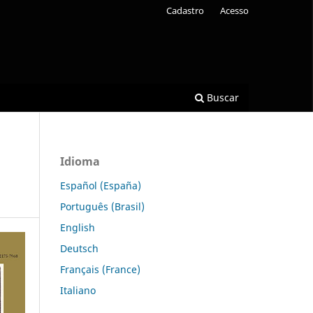
Cadastro
Acesso
Buscar
Idioma
Español (España)
Português (Brasil)
English
Deutsch
Français (France)
Italiano