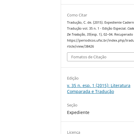
Como Citar
Tradução, C. de. (2015). Expediente Cader
Tradução vol. 35 n. 1 - Edição Especial.
Cad
De Tradução
,
35
(esp. 1), 02–04. Recuperado
https://periodicos.ufsc.br/index.php/trad
rticle/view/38426
Fomatos de Citação
Edição
v. 35 n. esp. 1 (2015): Literatura
Comparada e Tradução
Seção
Expediente
Licença