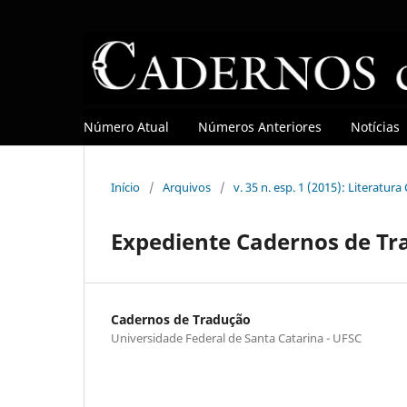
Número Atual
Números Anteriores
Notícias
Início
/
Arquivos
/
v. 35 n. esp. 1 (2015): Literatu
Expediente Cadernos de Trad
Cadernos de Tradução
Universidade Federal de Santa Catarina - UFSC