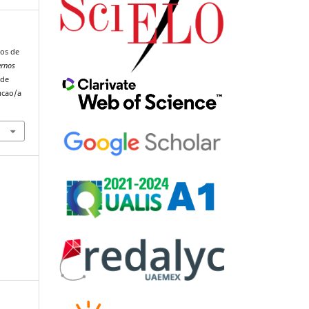
nos de
ernos
 de
ucao/a