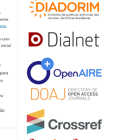
a
mente
mons
o com
inicial
r
 para
do
ou
ção