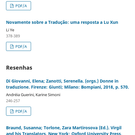
PDF/A
Novamente sobre a Tradução: uma resposta a Lu Xun
Li Ye
378-389
PDF/A
Resenhas
Di Giovanni, Elena; Zanotti, Serenella. (orgs.) Donne in
traduzione. Firenze: Giunti; Milano: Bompiani, 2018, p. 570.
Andréia Guerini, Karine Simoni
246-257
PDF/A
Braund, Susanna; Torlone, Zara Martirosova (Ed.). Virgil
and his Translators. New York: Oxford University Press,