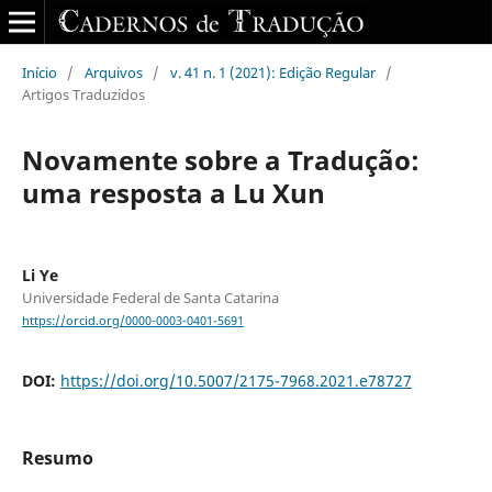
Início
/
Arquivos
/
v. 41 n. 1 (2021): Edição Regular
/
Artigos Traduzidos
Novamente sobre a Tradução:
uma resposta a Lu Xun
Li Ye
Universidade Federal de Santa Catarina
https://orcid.org/0000-0003-0401-5691
DOI:
https://doi.org/10.5007/2175-7968.2021.e78727
Resumo