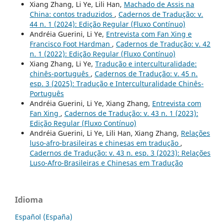
Xiang Zhang, Li Ye, Lili Han,
Machado de Assis na
China: contos traduzidos
,
Cadernos de Tradução: v.
44 n. 1 (2024): Edição Regular (Fluxo Contínuo)
Andréia Guerini, Li Ye,
Entrevista com Fan Xing e
Francisco Foot Hardman
,
Cadernos de Tradução: v. 42
n. 1 (2022): Edição Regular (Fluxo Contínuo)
Xiang Zhang, Li Ye,
Tradução e interculturalidade:
chinês-português
,
Cadernos de Tradução: v. 45 n.
esp. 3 (2025): Tradução e Interculturalidade Chinês-
Português
Andréia Guerini, Li Ye, Xiang Zhang,
Entrevista com
Fan Xing
,
Cadernos de Tradução: v. 43 n. 1 (2023):
Edição Regular (Fluxo Contínuo)
Andréia Guerini, Li Ye, Lili Han, Xiang Zhang,
Relações
luso-afro-brasileiras e chinesas em tradução
,
Cadernos de Tradução: v. 43 n. esp. 3 (2023): Relações
Luso-Afro-Brasileiras e Chinesas em Tradução
Idioma
Español (España)