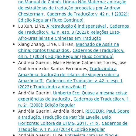
no Manual de Chinês Língua Não Materna: aplicação
de estratégias de tradução propostas por Andrew
Chesterman
,
Cadernos de Tradução: v. 42 n. 1 (2022):
Edição Regular (Fluxo Contínuo)
Lu Xun, Li Ye,
A retradução é indispensável
,
Cadernos
de Tradução: v. 43 n. esp. 3 (2023): Relações Luso-
Afro-Brasileiras e Chinesas em Tradução
Xiang Zhang, Li Ye, Lili Han,
Machado de Assis na
China: contos traduzidos
,
Cadernos de Tradução: v.
44 n. 1 (2024): Edição Regular (Fluxo Contínuo)
Andreia Guerini, Marie Helene Catherine Torres, José
Guillherme dos Santos Fernandes,
Traduzindo a
Amazônia: tradução de relatos de viagem sobre a
Amazônia II
,
Cadernos de Tradução: v. 42 n. esp. 1
(2022): Traduzindo a Amazônia II
Andréia Guerini,
Umberto Eco. Quase a mesma coisa:
experiências de tradução
,
Cadernos de Tradução: v. 1
n. 21 (2008): Edição Regular
Andréia Guerini, Andréia Riconi,
RICOEUR, Paul. Sobre
a tradução. Tradução de Patrícia Lavelle. Belo
Horizonte: Editora da UFMG, 2011. 71 p
,
Cadernos de
Tradução: v. 1 n. 33 (2014): Edição Regular
Andréia Guerini, Li Ye,
Entrevista com Fan Xing e