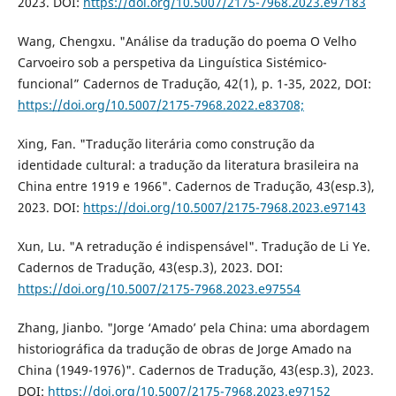
2023. DOI:
https://doi.org/10.5007/2175-7968.2023.e97183
Wang, Chengxu. "Análise da tradução do poema O Velho
Carvoeiro sob a perspetiva da Linguística Sistémico-
funcional” Cadernos de Tradução, 42(1), p. 1-35, 2022, DOI:
https://doi.org/10.5007/2175-7968.2022.e83708;
Xing, Fan. "Tradução literária como construção da
identidade cultural: a tradução da literatura brasileira na
China entre 1919 e 1966". Cadernos de Tradução, 43(esp.3),
2023. DOI:
https://doi.org/10.5007/2175-7968.2023.e97143
Xun, Lu. "A retradução é indispensável". Tradução de Li Ye.
Cadernos de Tradução, 43(esp.3), 2023. DOI:
https://doi.org/10.5007/2175-7968.2023.e97554
Zhang, Jianbo. "Jorge ‘Amado’ pela China: uma abordagem
historiográfica da tradução de obras de Jorge Amado na
China (1949-1976)". Cadernos de Tradução, 43(esp.3), 2023.
DOI:
https://doi.org/10.5007/2175-7968.2023.e97152