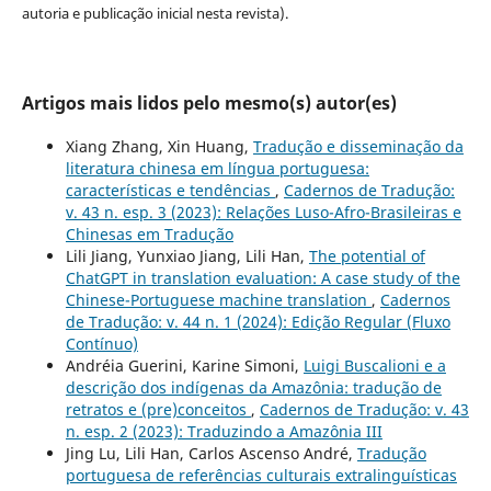
autoria e publicação inicial nesta revista).
Artigos mais lidos pelo mesmo(s) autor(es)
Xiang Zhang, Xin Huang,
Tradução e disseminação da
literatura chinesa em língua portuguesa:
características e tendências
,
Cadernos de Tradução:
v. 43 n. esp. 3 (2023): Relações Luso-Afro-Brasileiras e
Chinesas em Tradução
Lili Jiang, Yunxiao Jiang, Lili Han,
The potential of
ChatGPT in translation evaluation: A case study of the
Chinese-Portuguese machine translation
,
Cadernos
de Tradução: v. 44 n. 1 (2024): Edição Regular (Fluxo
Contínuo)
Andréia Guerini, Karine Simoni,
Luigi Buscalioni e a
descrição dos indígenas da Amazônia: tradução de
retratos e (pre)conceitos
,
Cadernos de Tradução: v. 43
n. esp. 2 (2023): Traduzindo a Amazônia III
Jing Lu, Lili Han, Carlos Ascenso André,
Tradução
portuguesa de referências culturais extralinguísticas