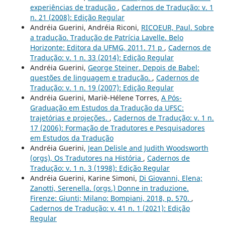
experiências de tradução
,
Cadernos de Tradução: v. 1
n. 21 (2008): Edição Regular
Andréia Guerini, Andréia Riconi,
RICOEUR, Paul. Sobre
a tradução. Tradução de Patrícia Lavelle. Belo
Horizonte: Editora da UFMG, 2011. 71 p
,
Cadernos de
Tradução: v. 1 n. 33 (2014): Edição Regular
Andréia Guerini,
George Steiner. Depois de Babel:
questões de linguagem e tradução.
,
Cadernos de
Tradução: v. 1 n. 19 (2007): Edição Regular
Andréia Guerini, Mariè-Hélene Torres,
A Pós-
Graduação em Estudos da Tradução da UFSC:
trajetórias e projeções.
,
Cadernos de Tradução: v. 1 n.
17 (2006): Formação de Tradutores e Pesquisadores
em Estudos da Tradução
Andréia Guerini,
Jean Delisle and Judith Woodsworth
(orgs), Os Tradutores na História
,
Cadernos de
Tradução: v. 1 n. 3 (1998): Edição Regular
Andréia Guerini, Karine Simoni,
Di Giovanni, Elena;
Zanotti, Serenella. (orgs.) Donne in traduzione.
Firenze: Giunti; Milano: Bompiani, 2018, p. 570.
,
Cadernos de Tradução: v. 41 n. 1 (2021): Edição
Regular