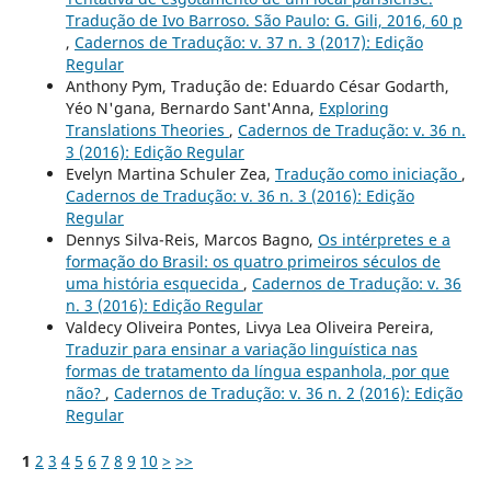
Tradução de Ivo Barroso. São Paulo: G. Gili, 2016, 60 p
,
Cadernos de Tradução: v. 37 n. 3 (2017): Edição
Regular
Anthony Pym, Tradução de: Eduardo César Godarth,
Yéo N'gana, Bernardo Sant'Anna,
Exploring
Translations Theories
,
Cadernos de Tradução: v. 36 n.
3 (2016): Edição Regular
Evelyn Martina Schuler Zea,
Tradução como iniciação
,
Cadernos de Tradução: v. 36 n. 3 (2016): Edição
Regular
Dennys Silva-Reis, Marcos Bagno,
Os intérpretes e a
formação do Brasil: os quatro primeiros séculos de
uma história esquecida
,
Cadernos de Tradução: v. 36
n. 3 (2016): Edição Regular
Valdecy Oliveira Pontes, Livya Lea Oliveira Pereira,
Traduzir para ensinar a variação linguística nas
formas de tratamento da língua espanhola, por que
não?
,
Cadernos de Tradução: v. 36 n. 2 (2016): Edição
Regular
1
2
3
4
5
6
7
8
9
10
>
>>