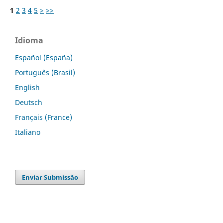
1
2
3
4
5
>
>>
Idioma
Español (España)
Português (Brasil)
English
Deutsch
Français (France)
Italiano
Enviar Submissão