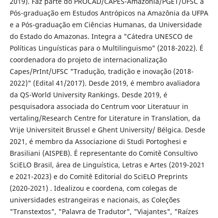
2019). Faz parte do PROCAD/CAPES-Amazônia/PGET/UFSC a
Pós-graduação em Estudos Antrópicos na Amazônia da UFPA
e a Pós-graduação em Ciências Humanas, da Universidade
do Estado do Amazonas. Integra a "Cátedra UNESCO de
Políticas Linguísticas para o Multilinguismo" (2018-2022). É
coordenadora do projeto de internacionalização
Capes/PrInt/UFSC "Tradução, tradição e inovação (2018-
2022)" (Edital 41/2017). Desde 2019, é membro avaliadora
da QS-World University Rankings. Desde 2019, é
pesquisadora associada do Centrum voor Literatuur in
vertaling/Research Centre for Literature in Translation, da
Vrije Universiteit Brussel e Ghent University/ Bélgica. Desde
2021, é membro da Associazione di Studi Portoghesi e
Brasiliani (AISPEB). É representante do Comitê Consultivo
SciELO Brasil, área de Linguística, Letras e Artes (2019-2021
e 2021-2023) e do Comitê Editorial do SciELO Preprints
(2020-2021) . Idealizou e coordena, com colegas de
universidades estrangeiras e nacionais, as Coleções
"Transtextos", "Palavra de Tradutor", "Viajantes", "Raízes