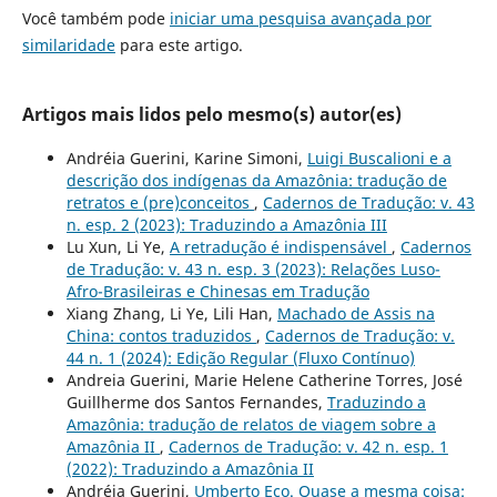
Você também pode
iniciar uma pesquisa avançada por
similaridade
para este artigo.
Artigos mais lidos pelo mesmo(s) autor(es)
Andréia Guerini, Karine Simoni,
Luigi Buscalioni e a
descrição dos indígenas da Amazônia: tradução de
retratos e (pre)conceitos
,
Cadernos de Tradução: v. 43
n. esp. 2 (2023): Traduzindo a Amazônia III
Lu Xun, Li Ye,
A retradução é indispensável
,
Cadernos
de Tradução: v. 43 n. esp. 3 (2023): Relações Luso-
Afro-Brasileiras e Chinesas em Tradução
Xiang Zhang, Li Ye, Lili Han,
Machado de Assis na
China: contos traduzidos
,
Cadernos de Tradução: v.
44 n. 1 (2024): Edição Regular (Fluxo Contínuo)
Andreia Guerini, Marie Helene Catherine Torres, José
Guillherme dos Santos Fernandes,
Traduzindo a
Amazônia: tradução de relatos de viagem sobre a
Amazônia II
,
Cadernos de Tradução: v. 42 n. esp. 1
(2022): Traduzindo a Amazônia II
Andréia Guerini,
Umberto Eco. Quase a mesma coisa: