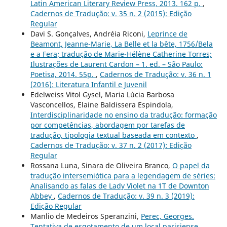
Latin American Literary Review Press, 2013. 162 p.
,
Cadernos de Tradução: v. 35 n. 2 (2015): Edição
Regular
Davi S. Gonçalves, Andréia Riconi,
Leprince de
Beamont, Jeanne-Marie, La Belle et la bête, 1756/Bela
e a Fera; tradução de Marie-Hélène Catherine Torres;
Ilustrações de Laurent Cardon – 1. ed. – São Paulo:
Poetisa, 2014. 55p.
,
Cadernos de Tradução: v. 36 n. 1
(2016): Literatura Infantil e Juvenil
Edelweiss Vitol Gysel, Maria Lúcia Barbosa
Vasconcellos, Elaine Baldissera Espindola,
Interdisciplinaridade no ensino da tradução: formação
por competências, abordagem por tarefas de
tradução, tipologia textual baseada em contexto
,
Cadernos de Tradução: v. 37 n. 2 (2017): Edição
Regular
Rossana Luna, Sinara de Oliveira Branco,
O papel da
tradução intersemiótica para a legendagem de séries:
Analisando as falas de Lady Violet na 1T de Downton
Abbey
,
Cadernos de Tradução: v. 39 n. 3 (2019):
Edição Regular
Manlio de Medeiros Speranzini,
Perec, Georges.
Tentativa de esgotamento de um local parisiense.