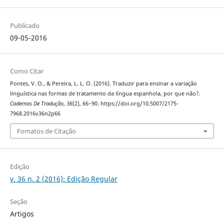
Publicado
09-05-2016
Como Citar
Pontes, V. O., & Pereira, L. L. O. (2016). Traduzir para ensinar a variação
linguística nas formas de tratamento da língua espanhola, por que não?.
Cadernos De Tradução
,
36
(2), 66–90. https://doi.org/10.5007/2175-
7968.2016v36n2p66
Fomatos de Citação
Edição
v. 36 n. 2 (2016): Edição Regular
Seção
Artigos