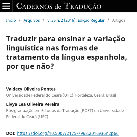
Início
/
Arquivos
/
v. 36 n. 2 (2016): Edição Regular
/
Artigos
Traduzir para ensinar a variação
linguística nas formas de
tratamento da língua espanhola,
por que não?
Valdecy Oliveira Pontes
Universidade Federal do Ceará (UFC). Fortaleza, Ceará, Brasil
Livya Lea Oliveira Pereira
Pós-graduação em Estudos da Tradução (POET) da Universidade
Federal do Ceará (UFC).
DOI:
https://doi.org/10.5007/2175-7968.2016v36n2p66