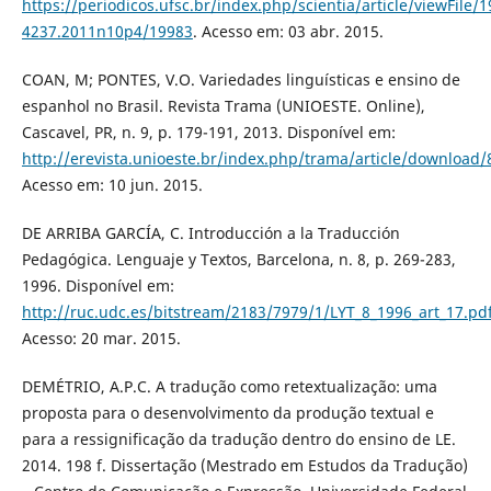
https://periodicos.ufsc.br/index.php/scientia/article/viewFile/1
4237.2011n10p4/19983
. Acesso em: 03 abr. 2015.
COAN, M; PONTES, V.O. Variedades linguísticas e ensino de
espanhol no Brasil. Revista Trama (UNIOESTE. Online),
Cascavel, PR, n. 9, p. 179-191, 2013. Disponível em:
http://erevista.unioeste.br/index.php/trama/article/download
Acesso em: 10 jun. 2015.
DE ARRIBA GARCÍA, C. Introducción a la Traducción
Pedagógica. Lenguaje y Textos, Barcelona, n. 8, p. 269-283,
1996. Disponível em:
http://ruc.udc.es/bitstream/2183/7979/1/LYT_8_1996_art_17.pd
Acesso: 20 mar. 2015.
DEMÉTRIO, A.P.C. A tradução como retextualização: uma
proposta para o desenvolvimento da produção textual e
para a ressignificação da tradução dentro do ensino de LE.
2014. 198 f. Dissertação (Mestrado em Estudos da Tradução)