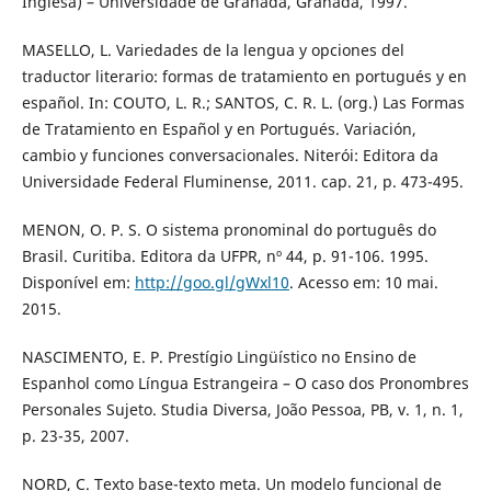
Inglesa) – Universidade de Granada, Granada, 1997.
MASELLO, L. Variedades de la lengua y opciones del
traductor literario: formas de tratamiento en portugués y en
español. In: COUTO, L. R.; SANTOS, C. R. L. (org.) Las Formas
de Tratamiento en Español y en Portugués. Variación,
cambio y funciones conversacionales. Niterói: Editora da
Universidade Federal Fluminense, 2011. cap. 21, p. 473-495.
MENON, O. P. S. O sistema pronominal do português do
Brasil. Curitiba. Editora da UFPR, nº 44, p. 91-106. 1995.
Disponível em:
http://goo.gl/gWxl10
. Acesso em: 10 mai.
2015.
NASCIMENTO, E. P. Prestígio Lingüístico no Ensino de
Espanhol como Língua Estrangeira – O caso dos Pronombres
Personales Sujeto. Studia Diversa, João Pessoa, PB, v. 1, n. 1,
p. 23-35, 2007.
NORD, C. Texto base-texto meta. Un modelo funcional de