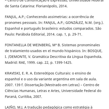
– Centro de Comunicação e Expressão, Universidade Federal
de Santa Catarina: Florianópolis, 2014.
FANJUL, A.P.; Conhecendo assimetrias: a ocorrência de
pronomes pessoais. In: FANJUL, A.P.; GONZÁLEZ, N.M. (org.).
Espanhol e português brasileiro: estudos comparados. São
Paulo: Parábola Editorial, 2014. cap. 1, p. 29-71.
FONTANELLA DE WEINBERG, Mª B. Sistemas pronominales
de tratamiento usados en el mundo hispánico. In: BOSQUE,
I. /DEMONTE, V. Gramática Descritiva da Língua Espanhola.
Madrid: RAE, 1999. cap. 22, p. 1399-1425.
KRAVISKI, E. R. A. Estereótipos Culturais: o ensino de
espanhol e o uso da variante argentina em sala de aula.
2007. 139 f. Dissertação (Mestrado em Letras) – Centro de
Ciências Humanas, Letras e Artes, Universidade Federal do
Paraná, Curitiba, 2007.
LAIÑO, M.J. A tradução pedagógica como estratégia à