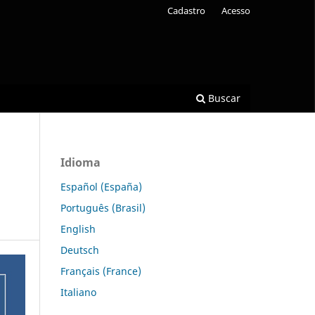
Cadastro
Acesso
Buscar
Idioma
Español (España)
Português (Brasil)
English
Deutsch
Français (France)
Italiano