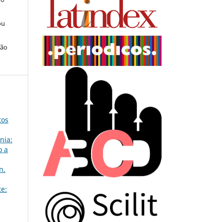
ou
ção
tos
nia:
o a
n.
te: