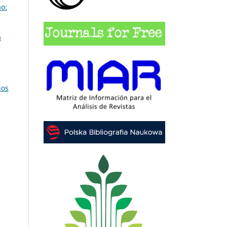
o:
a
nos