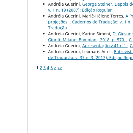
Andréia Guerini,
George Steiner. Depois d
v. 1 n. 19 (2007): Edição Regular
Andréia Guerini, Mariè-Hélene Torres,
A P
projeções.
,
Cadernos de Tradução: v. 1 n.
Tradução
Andréia Guerini, Karine Simoni,
Di Giovann
Giunti; Milano: Bompiani, 2018, p. 570.
,
Ca
Andréia Guerini,
Apresentação v.41 n.1
,
C
Andréia Guerini, Leomaris Aires,
Entrevist
de Tradução: v. 37 n. 3 (2017): Edição Reg
1
2
3
4
5
>
>>