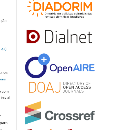
ução
a
 4.0
a
mente
mons
o com
inicial
r
 para
do