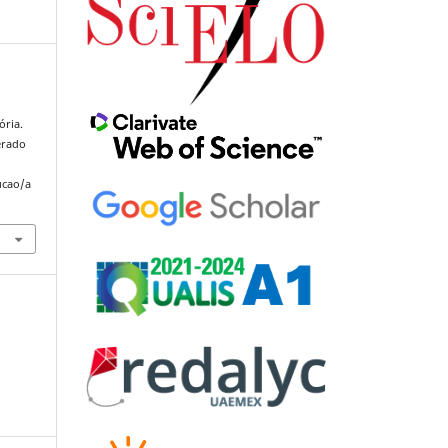
ória.
erado
ucao/a