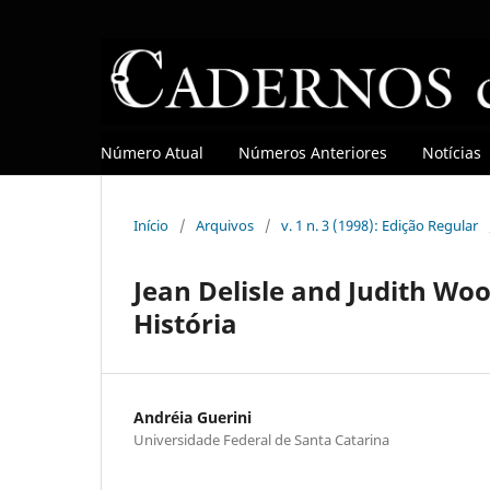
Número Atual
Números Anteriores
Notícias
Início
/
Arquivos
/
v. 1 n. 3 (1998): Edição Regular
Jean Delisle and Judith Wo
História
Andréia Guerini
Universidade Federal de Santa Catarina