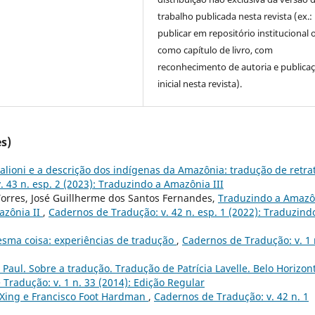
trabalho publicada nesta revista (ex.:
publicar em repositório institucional 
como capítulo de livro, com
reconhecimento de autoria e publica
inicial nesta revista).
s)
alioni e a descrição dos indígenas da Amazônia: tradução de retra
 43 n. esp. 2 (2023): Traduzindo a Amazônia III
Torres, José Guillherme dos Santos Fernandes,
Traduzindo a Amazô
azônia II
,
Cadernos de Tradução: v. 42 n. esp. 1 (2022): Traduzind
sma coisa: experiências de tradução
,
Cadernos de Tradução: v. 1 
Paul. Sobre a tradução. Tradução de Patrícia Lavelle. Belo Horizon
Tradução: v. 1 n. 33 (2014): Edição Regular
 Xing e Francisco Foot Hardman
,
Cadernos de Tradução: v. 42 n. 1