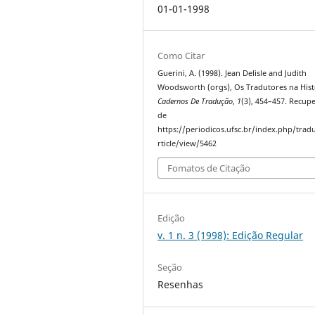
01-01-1998
Como Citar
Guerini, A. (1998). Jean Delisle and Judith
Woodsworth (orgs), Os Tradutores na Hist
Cadernos De Tradução
,
1
(3), 454–457. Recup
de
https://periodicos.ufsc.br/index.php/trad
rticle/view/5462
Fomatos de Citação
Edição
v. 1 n. 3 (1998): Edição Regular
Seção
Resenhas