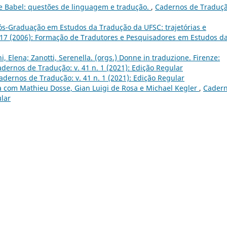
e Babel: questões de linguagem e tradução.
,
Cadernos de Traduçã
ós-Graduação em Estudos da Tradução da UFSC: trajetórias e
 17 (2006): Formação de Tradutores e Pesquisadores em Estudos d
i, Elena; Zanotti, Serenella. (orgs.) Donne in traduzione. Firenze:
dernos de Tradução: v. 41 n. 1 (2021): Edição Regular
adernos de Tradução: v. 41 n. 1 (2021): Edição Regular
a com Mathieu Dosse, Gian Luigi de Rosa e Michael Kegler
,
Cader
ular