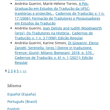
Andréia Guerini, Mariè-Hélene Torres,
A Pós-
Graduação em Estudos da Tradução da UFSC:
trajetórias e projeções.
,
Cadernos de Tradução: v. 1 n.
17 (2006): Formação de Tradutores e Pesquisadores
em Estudos da Tradução
Andréia Guerini,
Jean Delisle and Judith Woodsworth
(orgs), Os Tradutores na História
,
Cadernos de
Tradução: v. 1 n. 3 (1998): Edição Regular
Andréia Guerini, Karine Simoni,
Di Giovanni, Elena;
Zanotti, Serenella. (orgs.) Donne in traduzione.
Firenze: Giunti; Milano: Bompiani, 2018, p. 570.
,
Cadernos de Tradução: v. 41 n. 1 (2021): Edição
Regular
1
2
3
4
5
>
>>
Idioma
Español (España)
Português (Brasil)
English