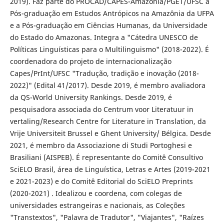
2019). Faz parte do PROCAD/CAPES-Amazônia/PGET/UFSC a
Pós-graduação em Estudos Antrópicos na Amazônia da UFPA
e a Pós-graduação em Ciências Humanas, da Universidade
do Estado do Amazonas. Integra a "Cátedra UNESCO de
Políticas Linguísticas para o Multilinguismo" (2018-2022). É
coordenadora do projeto de internacionalização
Capes/PrInt/UFSC "Tradução, tradição e inovação (2018-
2022)" (Edital 41/2017). Desde 2019, é membro avaliadora
da QS-World University Rankings. Desde 2019, é
pesquisadora associada do Centrum voor Literatuur in
vertaling/Research Centre for Literature in Translation, da
Vrije Universiteit Brussel e Ghent University/ Bélgica. Desde
2021, é membro da Associazione di Studi Portoghesi e
Brasiliani (AISPEB). É representante do Comitê Consultivo
SciELO Brasil, área de Linguística, Letras e Artes (2019-2021
e 2021-2023) e do Comitê Editorial do SciELO Preprints
(2020-2021) . Idealizou e coordena, com colegas de
universidades estrangeiras e nacionais, as Coleções
"Transtextos", "Palavra de Tradutor", "Viajantes", "Raízes