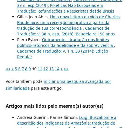
39 n. esp (2019): Poiéticas Não Europeias em
Tradução: Refundações e Reescristas desde Brasis
Gilles Jean Abes,
Uma nova leitura da vida de Charles
Baudelaire: uma recepção biográfica a partir da
tradução de sua correspondência
,
Cadernos de
Tradução: v. 38 n. esp. (2018): Baudelaire 150 anos
Piero Eyben,
Outramente – tradução nos limites
político-retóricos da fidelidade e da sobrevivência
,
Cadernos de Tradução: v. 1 n. 33 (2014): Edição
Regular
<<
<
5
6
7
8
9
10
11
12
13
14
>
>>
Você também pode
iniciar uma pesquisa avançada por
similaridade
para este artigo.
Artigos mais lidos pelo mesmo(s) autor(es)
Andréia Guerini, Karine Simoni,
Luigi Buscalioni e a
descrição dos indígenas da Amazônia: tradução de