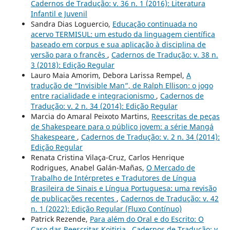
Cadernos de Tradução: v. 36 n. 1 (2016): Literatura
Infantil e Juvenil
Sandra Dias Loguercio,
Educação continuada no
acervo TERMISUL: um estudo da linguagem científica
baseado em corpus e sua aplicação à disciplina de
versão para o francês
,
Cadernos de Tradução: v. 38 n.
3 (2018): Edição Regular
Lauro Maia Amorim, Debora Larissa Rempel,
A
tradução de “Invisible Man”, de Ralph Ellison: o jogo
entre racialidade e integracionismo
,
Cadernos de
Tradução: v. 2 n. 34 (2014): Edição Regular
Marcia do Amaral Peixoto Martins,
Reescritas de peças
de Shakespeare para o público jovem: a série Mangá
Shakespeare
,
Cadernos de Tradução: v. 2 n. 34 (2014):
Edição Regular
Renata Cristina Vilaça-Cruz, Carlos Henrique
Rodrigues, Anabel Galán-Mañas,
O Mercado de
Trabalho de Intérpretes e Tradutores de Língua
Brasileira de Sinais e Língua Portuguesa: uma revisão
de publicações recentes
,
Cadernos de Tradução: v. 42
n. 1 (2022): Edição Regular (Fluxo Contínuo)
Patrick Rezende,
Para além do Oral e do Escrito: O
Caso das Reescritas Koitiria
,
Cadernos de Tradução: v.