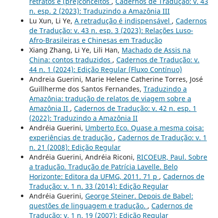
retratos e (pre)conceitos
,
Cadernos de Tradução: v. 43
n. esp. 2 (2023): Traduzindo a Amazônia III
Lu Xun, Li Ye,
A retradução é indispensável
,
Cadernos
de Tradução: v. 43 n. esp. 3 (2023): Relações Luso-
Afro-Brasileiras e Chinesas em Tradução
Xiang Zhang, Li Ye, Lili Han,
Machado de Assis na
China: contos traduzidos
,
Cadernos de Tradução: v.
44 n. 1 (2024): Edição Regular (Fluxo Contínuo)
Andreia Guerini, Marie Helene Catherine Torres, José
Guillherme dos Santos Fernandes,
Traduzindo a
Amazônia: tradução de relatos de viagem sobre a
Amazônia II
,
Cadernos de Tradução: v. 42 n. esp. 1
(2022): Traduzindo a Amazônia II
Andréia Guerini,
Umberto Eco. Quase a mesma coisa:
experiências de tradução
,
Cadernos de Tradução: v. 1
n. 21 (2008): Edição Regular
Andréia Guerini, Andréia Riconi,
RICOEUR, Paul. Sobre
a tradução. Tradução de Patrícia Lavelle. Belo
Horizonte: Editora da UFMG, 2011. 71 p
,
Cadernos de
Tradução: v. 1 n. 33 (2014): Edição Regular
Andréia Guerini,
George Steiner. Depois de Babel:
questões de linguagem e tradução.
,
Cadernos de
Tradução: v. 1 n. 19 (2007): Edição Regular