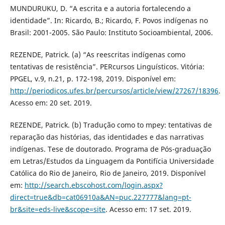
MUNDURUKU, D. “A escrita e a autoria fortalecendo a
identidade”. In: Ricardo, B.; Ricardo, F. Povos indígenas no
Brasil: 2001-2005. São Paulo: Instituto Socioambiental, 2006.
REZENDE, Patrick. (a) “As reescritas indígenas como
tentativas de resistência”. PERcursos Linguísticos. Vitória:
PPGEL, v.9, n.21, p. 172-198, 2019. Disponível em:
http://periodicos.ufes.br/percursos/article/view/27267/18396
.
Acesso em: 20 set. 2019.
REZENDE, Patrick. (b) Tradução como to mpey: tentativas de
reparação das histórias, das identidades e das narrativas
indígenas. Tese de doutorado. Programa de Pós-graduação
em Letras/Estudos da Linguagem da Pontifícia Universidade
Católica do Rio de Janeiro, Rio de Janeiro, 2019. Disponível
em:
http://search.ebscohost.com/login.aspx?
direct=true&db=cat06910a&AN=puc.227777&lang=pt-
br&site=eds-live&scope=site
. Acesso em: 17 set. 2019.