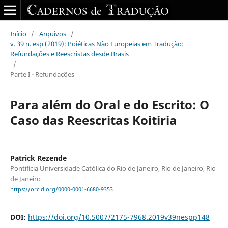
Início
/
Arquivos
/
v. 39 n. esp (2019): Poiéticas Não Europeias em Tradução:
Refundações e Reescristas desde Brasis
/
Parte I - Refundações
Para além do Oral e do Escrito: O
Caso das Reescritas Koitiria
Patrick Rezende
Pontifícia Universidade Católica do Rio de Janeiro, Rio de Janeiro, Rio
de Janeiro
https://orcid.org/0000-0001-6680-9353
DOI:
https://doi.org/10.5007/2175-7968.2019v39nespp148