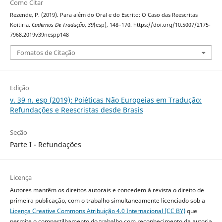
Como Citar
Rezende, P. (2019). Para além do Oral e do Escrito: O Caso das Reescritas
Koitiria.
Cadernos De Tradução
,
39
(esp), 148–170. https://doi.org/10.5007/2175-
7968.2019v39nespp148
Fomatos de Citação
Edição
v. 39 n. esp (2019): Poiéticas Não Europeias em Tradução:
Refundações e Reescristas desde Brasis
Seção
Parte I - Refundações
Licença
Autores mantêm os direitos autorais e concedem à revista o direito de
primeira publicação, com o trabalho simultaneamente licenciado sob a
Licença Creative Commons Atribuição 4.0 Internacional (CC BY)
que
permite o compartilhamento do trabalho com reconhecimento da autoria