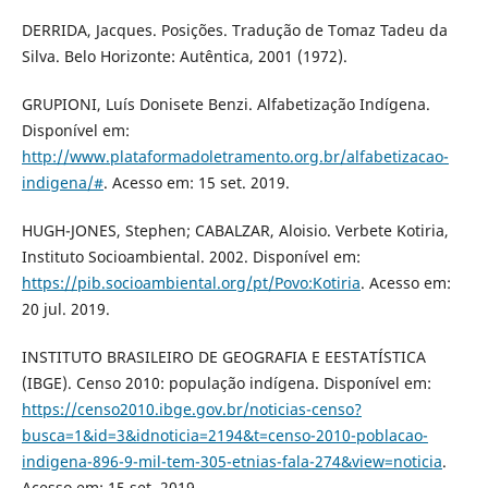
DERRIDA, Jacques. Posições. Tradução de Tomaz Tadeu da
Silva. Belo Horizonte: Autêntica, 2001 (1972).
GRUPIONI, Luís Donisete Benzi. Alfabetização Indígena.
Disponível em:
http://www.plataformadoletramento.org.br/alfabetizacao-
indigena/#
. Acesso em: 15 set. 2019.
HUGH-JONES, Stephen; CABALZAR, Aloisio. Verbete Kotiria,
Instituto Socioambiental. 2002. Disponível em:
https://pib.socioambiental.org/pt/Povo:Kotiria
. Acesso em:
20 jul. 2019.
INSTITUTO BRASILEIRO DE GEOGRAFIA E EESTATÍSTICA
(IBGE). Censo 2010: população indígena. Disponível em:
https://censo2010.ibge.gov.br/noticias-censo?
busca=1&id=3&idnoticia=2194&t=censo-2010-poblacao-
indigena-896-9-mil-tem-305-etnias-fala-274&view=noticia
.
Acesso em: 15 set. 2019.