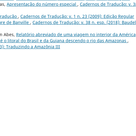
ras,
Apresentação do número especial
,
Cadernos de Tradução: v. 3
 tradução
,
Cadernos de Tradução: v. 1 n. 23 (2009): Edição Regular
re de Banville
,
Cadernos de Tradução: v. 38 n. esp. (2018): Baudel
an Abes,
Relatório abreviado de uma viagem no interior da América
té o litoral do Brasil e da Guiana descendo o rio das Amazonas
,
23): Traduzindo a Amazônia III