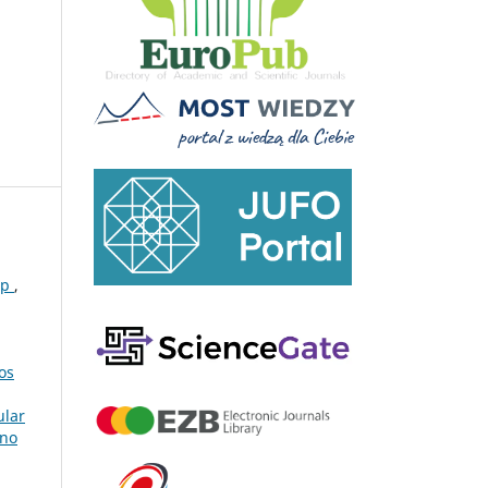
7p
,
os
ular
 no