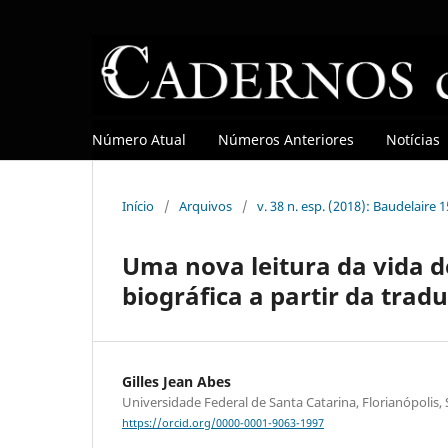
Número Atual
Números Anteriores
Notícias
Início
/
Arquivos
/
v. 38 n. esp. (2018): Baudelaire 
Uma nova leitura da vida d
biográfica a partir da tra
Gilles Jean Abes
Universidade Federal de Santa Catarina, Florianópolis,
https://orcid.org/0000-0001-9063-1997