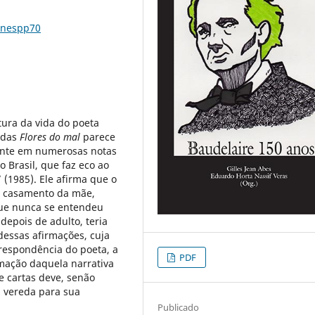
8nespp70
tura da vida do poeta
 das
Flores do mal
parece
ente em numerosas notas
 Brasil, que faz eco ao
 (1985). Ele afirma que o
do casamento da mãe,
ue nunca se entendeu
depois de adulto, teria
dessas afirmações, cuja
espondência do poeta, a
PDF
mação daquela narrativa
e cartas deve, senão
a vereda para sua
Publicado