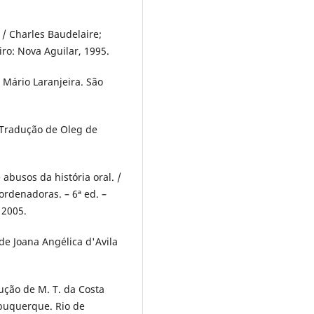
. / Charles Baudelaire;
iro: Nova Aguilar, 1995.
e Mário Laranjeira. São
. Tradução de Oleg de
 abusos da história oral. /
rdenadoras. – 6ª ed. –
 2005.
de Joana Angélica d'Avila
ução de M. T. da Costa
lbuquerque. Rio de