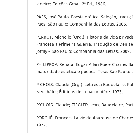
Janeiro: Edições Graal, 2ª Ed., 1986.
PAES, José Paulo. Poesia erótica. Seleção, traduç
Paes. São Paulo: Companhia das Letras, 2006.
PERROT, Michelle (Org.). História da vida privad
Francesa à Primeira Guerra. Tradução de Denis
Joffily – São Paulo: Companhia das Letras, 2009.
PHILIPPOV, Renata. Edgar Allan Poe e Charles Bau
maturidade estética e poética. Tese. São Paulo: 
PICHOIS, Claude (Org.). Lettres à Baudelaire. Pu
Neuchâtel: Éditions de la baconnière, 1973.
PICHOIS, Claude; ZIEGLER, Jean. Baudelaire. Paris
PORCHÉ, François. La vie douloureuse de Charles 
1927.