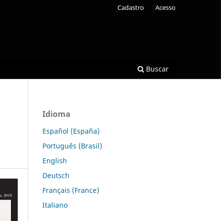
Cadastro
Acesso
Buscar
Idioma
Español (España)
Português (Brasil)
English
Deutsch
Français (France)
Italiano