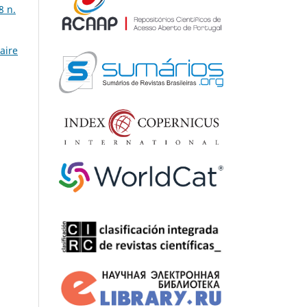
8 n.
aire