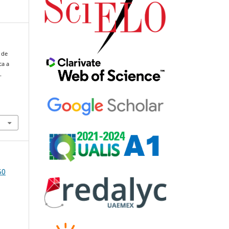
 de
ca a
.
50