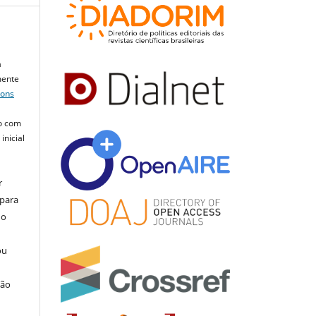
a
mente
mons
o com
inicial
r
 para
do
ou
ção