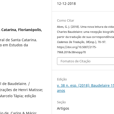
12-12-2018
Como Citar
Abes, G. J. (2018). Uma nova leitura da vida
Catarina, Florianópolis,
Charles Baudelaire: uma recepção biográfi
partir da tradução de sua correspondência
ral de Santa Catarina.
Cadernos De Tradução
,
38
(esp.), 70–97.
o em Estudos da
https://doi.org/10.5007/2175-
7968.2018v38nespp70
Fomatos de Citação
Edição
 de Baudelaire. /
v. 38 n. esp. (2018): Baudelaire 1
trações de Henri Matisse;
anos
arcelo Tápia; edição
Seção
Artigos
 de. Carlos & Mário: