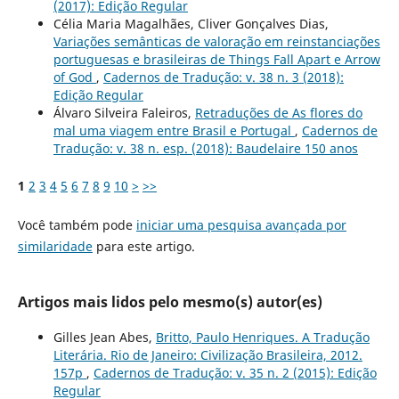
(2017): Edição Regular
Célia Maria Magalhães, Cliver Gonçalves Dias,
Variações semânticas de valoração em reinstanciações
portuguesas e brasileiras de Things Fall Apart e Arrow
of God
,
Cadernos de Tradução: v. 38 n. 3 (2018):
Edição Regular
Álvaro Silveira Faleiros,
Retraduções de As flores do
mal uma viagem entre Brasil e Portugal
,
Cadernos de
Tradução: v. 38 n. esp. (2018): Baudelaire 150 anos
1
2
3
4
5
6
7
8
9
10
>
>>
Você também pode
iniciar uma pesquisa avançada por
similaridade
para este artigo.
Artigos mais lidos pelo mesmo(s) autor(es)
Gilles Jean Abes,
Britto, Paulo Henriques. A Tradução
Literária. Rio de Janeiro: Civilização Brasileira, 2012.
157p
,
Cadernos de Tradução: v. 35 n. 2 (2015): Edição
Regular