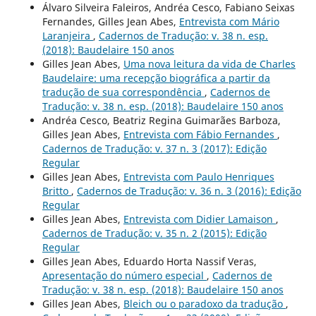
Álvaro Silveira Faleiros, Andréa Cesco, Fabiano Seixas
Fernandes, Gilles Jean Abes,
Entrevista com Mário
Laranjeira
,
Cadernos de Tradução: v. 38 n. esp.
(2018): Baudelaire 150 anos
Gilles Jean Abes,
Uma nova leitura da vida de Charles
Baudelaire: uma recepção biográfica a partir da
tradução de sua correspondência
,
Cadernos de
Tradução: v. 38 n. esp. (2018): Baudelaire 150 anos
Andréa Cesco, Beatriz Regina Guimarães Barboza,
Gilles Jean Abes,
Entrevista com Fábio Fernandes
,
Cadernos de Tradução: v. 37 n. 3 (2017): Edição
Regular
Gilles Jean Abes,
Entrevista com Paulo Henriques
Britto
,
Cadernos de Tradução: v. 36 n. 3 (2016): Edição
Regular
Gilles Jean Abes,
Entrevista com Didier Lamaison
,
Cadernos de Tradução: v. 35 n. 2 (2015): Edição
Regular
Gilles Jean Abes, Eduardo Horta Nassif Veras,
Apresentação do número especial
,
Cadernos de
Tradução: v. 38 n. esp. (2018): Baudelaire 150 anos
Gilles Jean Abes,
Bleich ou o paradoxo da tradução
,