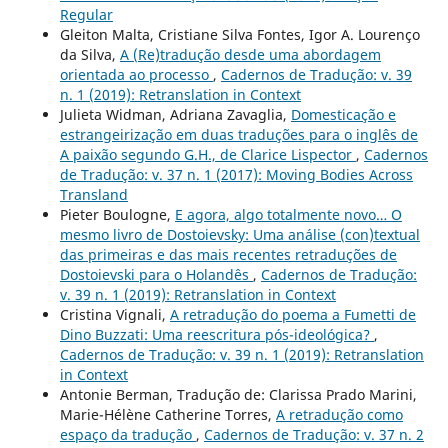
Regular
Gleiton Malta, Cristiane Silva Fontes, Igor A. Lourenço
da Silva,
A (Re)tradução desde uma abordagem
orientada ao processo
,
Cadernos de Tradução: v. 39
n. 1 (2019): Retranslation in Context
Julieta Widman, Adriana Zavaglia,
Domesticação e
estrangeirização em duas traduções para o inglês de
A paixão segundo G.H., de Clarice Lispector
,
Cadernos
de Tradução: v. 37 n. 1 (2017): Moving Bodies Across
Transland
Pieter Boulogne,
E agora, algo totalmente novo… O
mesmo livro de Dostoievsky: Uma análise (con)textual
das primeiras e das mais recentes retraduções de
Dostoievski para o Holandês
,
Cadernos de Tradução:
v. 39 n. 1 (2019): Retranslation in Context
Cristina Vignali,
A retradução do poema a Fumetti de
Dino Buzzati: Uma reescritura pós-ideológica?
,
Cadernos de Tradução: v. 39 n. 1 (2019): Retranslation
in Context
Antonie Berman, Tradução de: Clarissa Prado Marini,
Marie-Hélène Catherine Torres,
A retradução como
espaço da tradução
,
Cadernos de Tradução: v. 37 n. 2