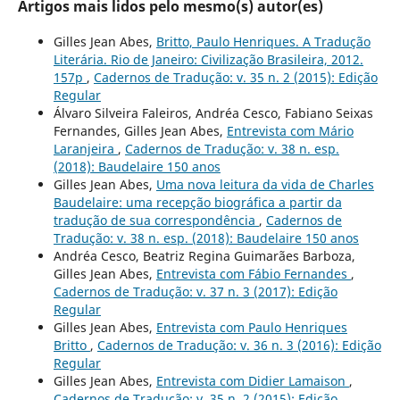
Artigos mais lidos pelo mesmo(s) autor(es)
Gilles Jean Abes,
Britto, Paulo Henriques. A Tradução
Literária. Rio de Janeiro: Civilização Brasileira, 2012.
157p
,
Cadernos de Tradução: v. 35 n. 2 (2015): Edição
Regular
Álvaro Silveira Faleiros, Andréa Cesco, Fabiano Seixas
Fernandes, Gilles Jean Abes,
Entrevista com Mário
Laranjeira
,
Cadernos de Tradução: v. 38 n. esp.
(2018): Baudelaire 150 anos
Gilles Jean Abes,
Uma nova leitura da vida de Charles
Baudelaire: uma recepção biográfica a partir da
tradução de sua correspondência
,
Cadernos de
Tradução: v. 38 n. esp. (2018): Baudelaire 150 anos
Andréa Cesco, Beatriz Regina Guimarães Barboza,
Gilles Jean Abes,
Entrevista com Fábio Fernandes
,
Cadernos de Tradução: v. 37 n. 3 (2017): Edição
Regular
Gilles Jean Abes,
Entrevista com Paulo Henriques
Britto
,
Cadernos de Tradução: v. 36 n. 3 (2016): Edição
Regular
Gilles Jean Abes,
Entrevista com Didier Lamaison
,
Cadernos de Tradução: v. 35 n. 2 (2015): Edição