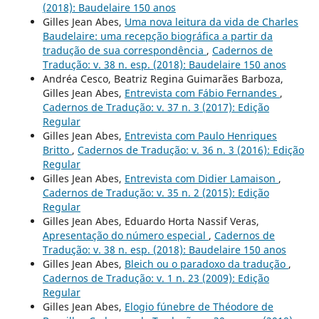
(2018): Baudelaire 150 anos
Gilles Jean Abes,
Uma nova leitura da vida de Charles
Baudelaire: uma recepção biográfica a partir da
tradução de sua correspondência
,
Cadernos de
Tradução: v. 38 n. esp. (2018): Baudelaire 150 anos
Andréa Cesco, Beatriz Regina Guimarães Barboza,
Gilles Jean Abes,
Entrevista com Fábio Fernandes
,
Cadernos de Tradução: v. 37 n. 3 (2017): Edição
Regular
Gilles Jean Abes,
Entrevista com Paulo Henriques
Britto
,
Cadernos de Tradução: v. 36 n. 3 (2016): Edição
Regular
Gilles Jean Abes,
Entrevista com Didier Lamaison
,
Cadernos de Tradução: v. 35 n. 2 (2015): Edição
Regular
Gilles Jean Abes, Eduardo Horta Nassif Veras,
Apresentação do número especial
,
Cadernos de
Tradução: v. 38 n. esp. (2018): Baudelaire 150 anos
Gilles Jean Abes,
Bleich ou o paradoxo da tradução
,
Cadernos de Tradução: v. 1 n. 23 (2009): Edição
Regular
Gilles Jean Abes,
Elogio fúnebre de Théodore de