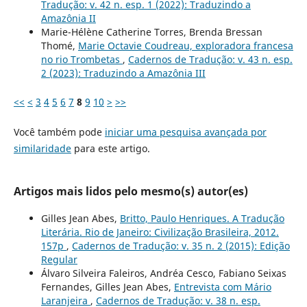
Tradução: v. 42 n. esp. 1 (2022): Traduzindo a
Amazônia II
Marie-Hélène Catherine Torres, Brenda Bressan
Thomé,
Marie Octavie Coudreau, exploradora francesa
no rio Trombetas
,
Cadernos de Tradução: v. 43 n. esp.
2 (2023): Traduzindo a Amazônia III
<<
<
3
4
5
6
7
8
9
10
>
>>
Você também pode
iniciar uma pesquisa avançada por
similaridade
para este artigo.
Artigos mais lidos pelo mesmo(s) autor(es)
Gilles Jean Abes,
Britto, Paulo Henriques. A Tradução
Literária. Rio de Janeiro: Civilização Brasileira, 2012.
157p
,
Cadernos de Tradução: v. 35 n. 2 (2015): Edição
Regular
Álvaro Silveira Faleiros, Andréa Cesco, Fabiano Seixas
Fernandes, Gilles Jean Abes,
Entrevista com Mário
Laranjeira
,
Cadernos de Tradução: v. 38 n. esp.