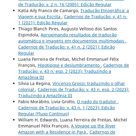
de Tradução: v. 2 n. 16 (2005): Edição Regular
Katia Aily Franco de Camargo,
Tradução Etnogr´´afica: a
Viagem e sua Escrita
,
Cadernos de Tradução: v. 41 n.
1 (2021): Edição Regular
Thiago Blanch Pires, Augusto Velloso dos Santos
Espindola,
Aproximando resultados de tradução
automática e imagens em documentos multimodais
,
Cadernos de Tradução: v. 41 n. 2 (2021): Edição
Regular
Luana Ferreira de Freitas, Michel Emmanuel Félix
François,
Hipotipose e deslumbramento
,
Cadernos de
Tradução: v. 43 n. esp. 2 (2023): Traduzindo a
Amazônia III
Silvia La Regina,
Vincenzo Grossi: traduzindo o olhar
colonial
,
Cadernos de Tradução: v. 43 n. esp. 2 (2023):
Traduzindo a Amazônia III
Fabio Morábito, Livia Grotto,
O nado do tradutor
,
Cadernos de Tradução: v. 43 n. 1 (2023): Edição
Regular (Fluxo Contínuo)
William H. Edwards, Luana Ferreira de Freitas, Michel
Emmanuel Félix François,
A Voyage up the River
Amazon with a Residence in Pará
,
Cadernos de