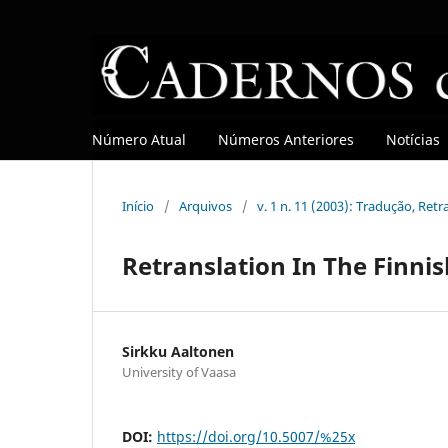
Número Atual
Números Anteriores
Notícias
Início
/
Arquivos
/
v. 1 n. 11 (2003): Tradução, Re
Retranslation In The Finnis
Sirkku Aaltonen
University of Vaasa
DOI:
https://doi.org/10.5007/%25x