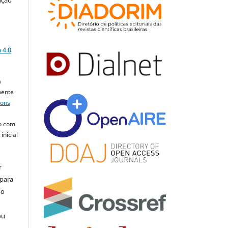
a
 4.0
a
mente
mons
o com
inicial
r
 para
do
ou