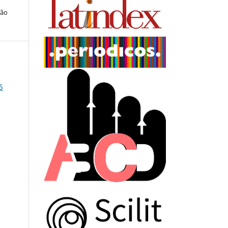
ção
5