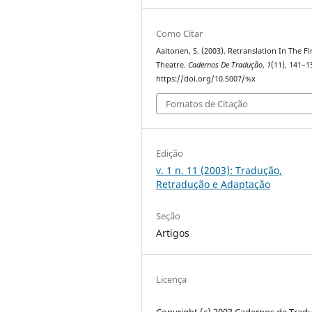
Como Citar
Aaltonen, S. (2003). Retranslation In The F
Theatre.
Cadernos De Tradução
,
1
(11), 141–1
https://doi.org/10.5007/%x
Fomatos de Citação
Edição
v. 1 n. 11 (2003): Tradução,
Retradução e Adaptação
Seção
Artigos
Licença
Copyright (c) 2003 Cadernos de Trad