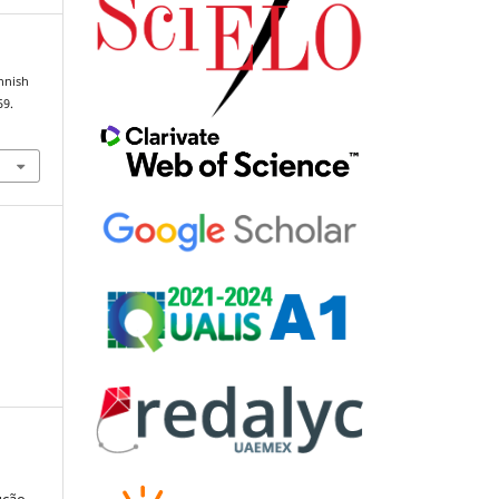
innish
59.
ução