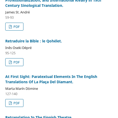
Professionalization, and International Rivalry in 19th
Century Sinological Translation.
James St. André
59-93
PDF
Retraduire la Bible : le Qohélet.
Inês Oseki Dépré
95-125
PDF
At First Sight: Paratextual Elements In The English
Translations Of La Plaça Del Diamant.
Marta Marín Dòmine
127-140
PDF
Retranslation In The Finnish Theatre.