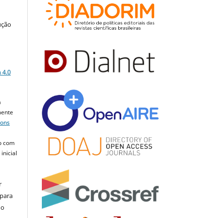
ução
a
 4.0
a
mente
mons
o com
inicial
r
 para
do