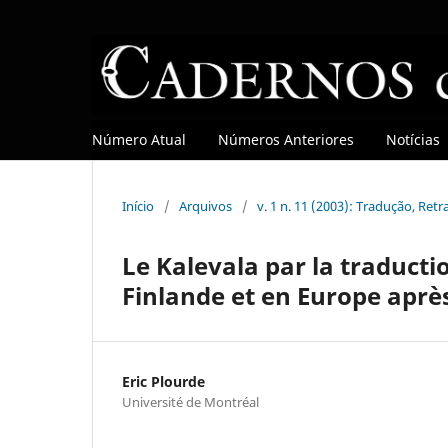
Número Atual
Números Anteriores
Notícias
Início
/
Arquivos
/
v. 1 n. 11 (2003): Tradução, Re
Le Kalevala par la traducti
Finlande et en Europe après
Eric Plourde
Université de Montréal