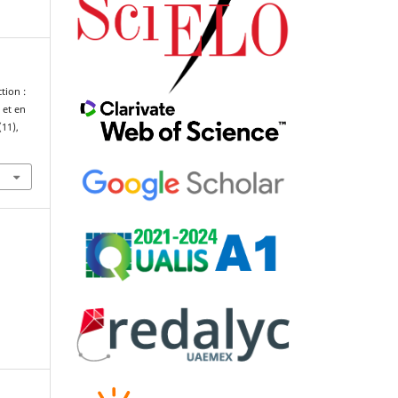
tion :
 et en
(11),