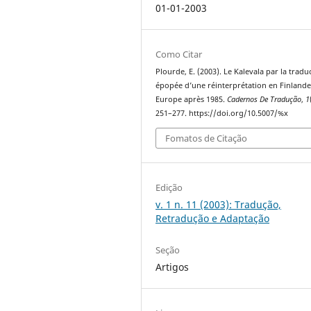
01-01-2003
Como Citar
Plourde, E. (2003). Le Kalevala par la traduc
épopée d’une réinterprétation en Finlande
Europe après 1985.
Cadernos De Tradução
,
1
251–277. https://doi.org/10.5007/%x
Fomatos de Citação
Edição
v. 1 n. 11 (2003): Tradução,
Retradução e Adaptação
Seção
Artigos