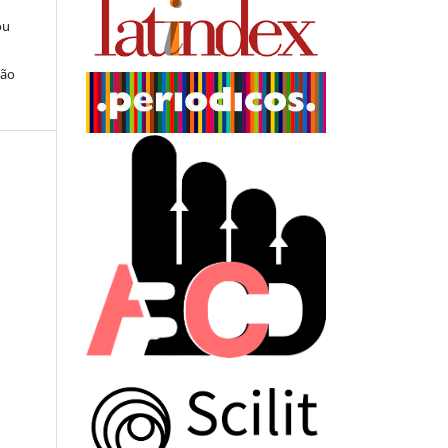
ou
ção