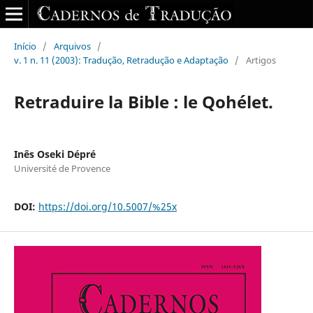
Início
/
Arquivos
/
v. 1 n. 11 (2003): Tradução, Retradução e Adaptação
/
Artigos
Retraduire la Bible : le Qohélet.
Inês Oseki Dépré
Université de Provence
DOI:
https://doi.org/10.5007/%25x