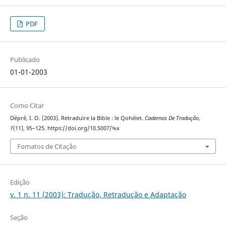
PDF
Publicado
01-01-2003
Como Citar
Dépré, I. O. (2003). Retraduire la Bible : le Qohélet.
Cadernos De Tradução
,
1
(11), 95–125. https://doi.org/10.5007/%x
Fomatos de Citação
Edição
v. 1 n. 11 (2003): Tradução, Retradução e Adaptação
Seção