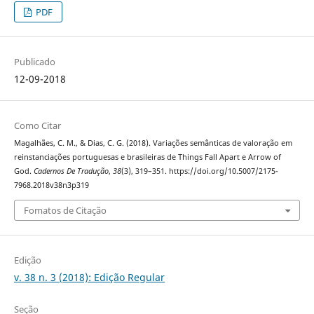
PDF
Publicado
12-09-2018
Como Citar
Magalhães, C. M., & Dias, C. G. (2018). Variações semânticas de valoração em
reinstanciações portuguesas e brasileiras de Things Fall Apart e Arrow of
God.
Cadernos De Tradução
,
38
(3), 319–351. https://doi.org/10.5007/2175-
7968.2018v38n3p319
Fomatos de Citação
Edição
v. 38 n. 3 (2018): Edição Regular
Seção