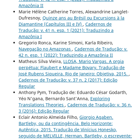
Amazônia II
Marie Hélène Catherine Torres, Alexandrine Langlet-
Dufresnoy,
Quinze ans au Brésil ou Excursions à la
Diamantine (Capítulos III e IV)
,
Cadernos de
Tradução: v. 41 n. esp. 1 (2021): Traduzindo a
Amazônia I
Gregorio Ronca, Karine Simoni, Karla Ribeiro,
Navegação no Amazonas
,
Cadernos de Tradução: v.
42 n. esp. 1 (2022): Traduzindo a Amazônia II
Matheus Silva Vieira,
LLOSA, Mario Vargas. A orgia
perpétua: Flaubert e Madame Bovary. Tradução de
José Rubens Siqueira. Rio de Janeiro: Objetiva, 2015.
,
Cadernos de Tradução: v. 37 n. 2 (2017): Edição
Regular
Anthony Pym, Tradução de: Eduardo César Godarth,
Yéo N'gana, Bernardo Sant'Anna,
Exploring
Translations Theories
,
Cadernos de Tradução: v. 36 n.
3 (2016): Edição Regular
Eclair Antonio Almeida Filho,
Giorgio Agaben.
Bartleby, ou da contingência. Belo Horizonte:
Autêntica, 2015. Tradução de Vinícius Honesko,
seguido de MELVILLE, Herman. Bartleby, o escrevente: