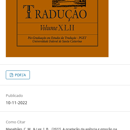
PDF/A
Publicado
10-11-2022
Como Citar
Magalhães, C. M., & Lee, I. B. . (2022). A gradação da agência e emoção na