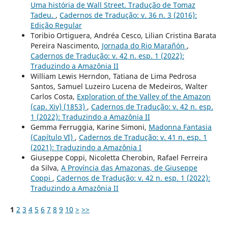
Uma história de Wall Street. Tradução de Tomaz
Tadeu.
,
Cadernos de Tradução: v. 36 n. 3 (2016):
Edição Regular
Toribio Ortiguera, Andréa Cesco, Lilian Cristina Barata
Pereira Nascimento,
Jornada do Rio Marañón
,
Cadernos de Tradução: v. 42 n. esp. 1 (2022):
Traduzindo a Amazônia II
William Lewis Herndon, Tatiana de Lima Pedrosa
Santos, Samuel Luzeiro Lucena de Medeiros, Walter
Carlos Costa,
Exploration of the Valley of the Amazon
(cap. Xiv) (1853)
,
Cadernos de Tradução: v. 42 n. esp.
1 (2022): Traduzindo a Amazônia II
Gemma Ferruggia, Karine Simoni,
Madonna Fantasia
(Capítulo VI)
,
Cadernos de Tradução: v. 41 n. esp. 1
(2021): Traduzindo a Amazônia I
Giuseppe Coppi, Nicoletta Cherobin, Rafael Ferreira
da Silva,
A Província das Amazonas, de Giuseppe
Coppi
,
Cadernos de Tradução: v. 42 n. esp. 1 (2022):
Traduzindo a Amazônia II
1
2
3
4
5
6
7
8
9
10
>
>>