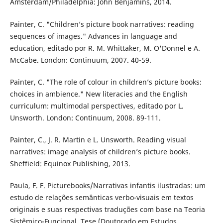
Amsterdam/Philadelphia: John Benjamins, 2014.
Painter, C. "Children’s picture book narratives: reading
sequences of images." Advances in language and
education, editado por R. M. Whittaker, M. O'Donnel e A.
McCabe. London: Continuum, 2007. 40-59.
Painter, C. "The role of colour in children’s picture books:
choices in ambience." New literacies and the English
curriculum: multimodal perspectives, editado por L.
Unsworth. London: Continuum, 2008. 89-111.
Painter, C., J. R. Martin e L. Unsworth. Reading visual
narratives: image analysis of children’s picture books.
Sheffield: Equinox Publishing, 2013.
Paula, F. F. Picturebooks/Narrativas infantis ilustradas: um
estudo de relações semânticas verbo-visuais em textos
originais e suas respectivas traduções com base na Teoria
Sistêmico-Funcional. Tese (Doutorado em Estudos