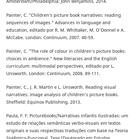
Amsterdam/Philadelphia: John Benjamins, 2014.
Painter, C. "Children’s picture book narratives: reading
sequences of images." Advances in language and
education, editado por R. M. Whittaker, M. O'Donnel e A.
McCabe. London: Continuum, 2007. 40-59.
Painter, C. "The role of colour in children’s picture books:
choices in ambience." New literacies and the English
curriculum: multimodal perspectives, editado por L.
Unsworth. London: Continuum, 2008. 89-111.
Painter, C., J. R. Martin e L. Unsworth. Reading visual
narratives: image analysis of children’s picture books.
Sheffield: Equinox Publishing, 2013.
Paula, F. F. Picturebooks/Narrativas infantis ilustradas: um
estudo de relações semânticas verbo-visuais em textos
originais e suas respectivas traduções com base na Teoria
Sistêmico-Funcional. Tese (Doutorado em Estudos