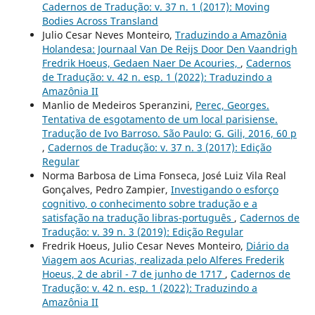
Cadernos de Tradução: v. 37 n. 1 (2017): Moving
Bodies Across Transland
Julio Cesar Neves Monteiro,
Traduzindo a Amazônia
Holandesa: Journaal Van De Reijs Door Den Vaandrigh
Fredrik Hoeus, Gedaen Naer De Acouries,
,
Cadernos
de Tradução: v. 42 n. esp. 1 (2022): Traduzindo a
Amazônia II
Manlio de Medeiros Speranzini,
Perec, Georges.
Tentativa de esgotamento de um local parisiense.
Tradução de Ivo Barroso. São Paulo: G. Gili, 2016, 60 p
,
Cadernos de Tradução: v. 37 n. 3 (2017): Edição
Regular
Norma Barbosa de Lima Fonseca, José Luiz Vila Real
Gonçalves, Pedro Zampier,
Investigando o esforço
cognitivo, o conhecimento sobre tradução e a
satisfação na tradução libras-português
,
Cadernos de
Tradução: v. 39 n. 3 (2019): Edição Regular
Fredrik Hoeus, Julio Cesar Neves Monteiro,
Diário da
Viagem aos Acurias, realizada pelo Alferes Frederik
Hoeus, 2 de abril - 7 de junho de 1717
,
Cadernos de
Tradução: v. 42 n. esp. 1 (2022): Traduzindo a
Amazônia II