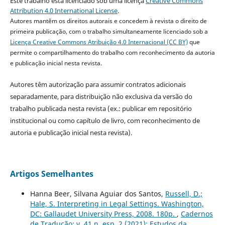
Este trabalho está licenciado sob uma licença
Creative Commons
Attribution 4.0 International License
.
Autores mantêm os direitos autorais e concedem à revista o direito de
primeira publicação, com o trabalho simultaneamente licenciado sob a
Licença Creative Commons Atribuição 4.0 Internacional (CC BY)
que
permite o compartilhamento do trabalho com reconhecimento da autoria
e publicação inicial nesta revista.
Autores têm autorização para assumir contratos adicionais
separadamente, para distribuição não exclusiva da versão do
trabalho publicada nesta revista (ex.: publicar em repositório
institucional ou como capítulo de livro, com reconhecimento de
autoria e publicação inicial nesta revista).
Artigos Semelhantes
Hanna Beer, Silvana Aguiar dos Santos,
Russell, D.;
Hale, S. Interpreting in Legal Settings. Washington,
DC: Gallaudet University Press, 2008. 180p.
,
Cadernos
de Tradução: v. 41 n. esp. 2 (2021): Estudos da