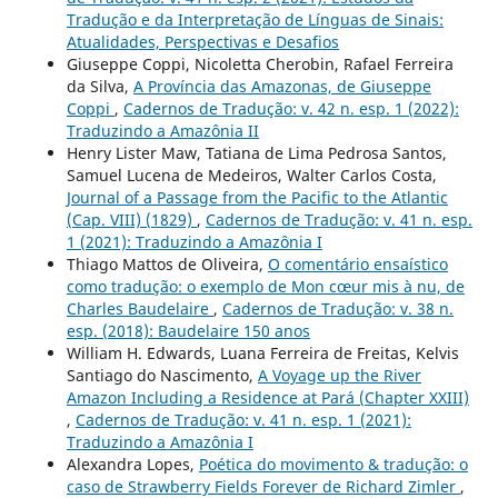
Tradução e da Interpretação de Línguas de Sinais:
Atualidades, Perspectivas e Desafios
Giuseppe Coppi, Nicoletta Cherobin, Rafael Ferreira
da Silva,
A Província das Amazonas, de Giuseppe
Coppi
,
Cadernos de Tradução: v. 42 n. esp. 1 (2022):
Traduzindo a Amazônia II
Henry Lister Maw, Tatiana de Lima Pedrosa Santos,
Samuel Lucena de Medeiros, Walter Carlos Costa,
Journal of a Passage from the Pacific to the Atlantic
(Cap. VIII) (1829)
,
Cadernos de Tradução: v. 41 n. esp.
1 (2021): Traduzindo a Amazônia I
Thiago Mattos de Oliveira,
O comentário ensaístico
como tradução: o exemplo de Mon cœur mis à nu, de
Charles Baudelaire
,
Cadernos de Tradução: v. 38 n.
esp. (2018): Baudelaire 150 anos
William H. Edwards, Luana Ferreira de Freitas, Kelvis
Santiago do Nascimento,
A Voyage up the River
Amazon Including a Residence at Pará (Chapter XXIII)
,
Cadernos de Tradução: v. 41 n. esp. 1 (2021):
Traduzindo a Amazônia I
Alexandra Lopes,
Poética do movimento & tradução: o
caso de Strawberry Fields Forever de Richard Zimler
,