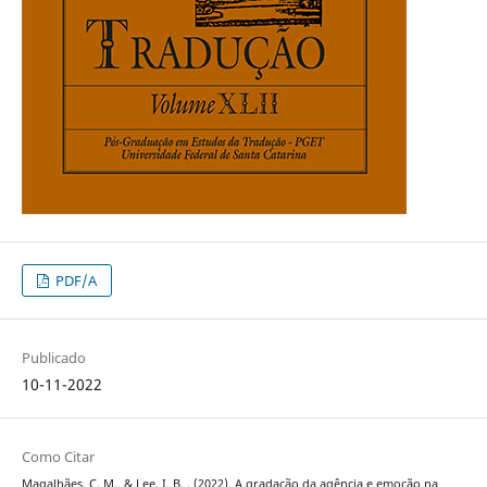
PDF/A
Publicado
10-11-2022
Como Citar
Magalhães, C. M., & Lee, I. B. . (2022). A gradação da agência e emoção na