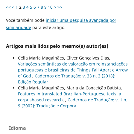
<<
<
1
2
3
4
5
6
7
8
9
10
>
>>
Você também pode
iniciar uma pesquisa avançada por
similaridade
para este artigo.
Artigos mais lidos pelo mesmo(s) autor(es)
Célia Maria Magalhães, Cliver Gonçalves Dias,
Variações semânticas de valoração em reinstanciações
portuguesas e brasileiras de Things Fall Apart e Arrow
of God
,
Cadernos de Tradução: v. 38 n. 3 (2018):
Edição Regular
Célia Maria Magalhães, Maria da Conceição Batista,
Features in translated Brazilian-Portuguese texts: a
corpusbased research.
,
Cadernos de Tradução: v. 1 n.
9 (2002): Tradução e Corpora
Idioma