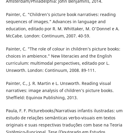
Amsterdam/Philadelphia: John Benjamins, 2014.
Painter, C. "Children’s picture book narratives: reading
sequences of images." Advances in language and
education, editado por R. M. Whittaker, M. O'Donnel e A.
McCabe. London: Continuum, 2007. 40-59.
Painter, C. "The role of colour in children’s picture books:
choices in ambience." New literacies and the English
curriculum: multimodal perspectives, editado por L.
Unsworth. London: Continuum, 2008. 89-111.
Painter, C., J. R. Martin e L. Unsworth. Reading visual
narratives: image analysis of children’s picture books.
Sheffield: Equinox Publishing, 2013.
Paula, F. F. Picturebooks/Narrativas infantis ilustradas: um
estudo de relações semânticas verbo-visuais em textos
originais e suas respectivas traduções com base na Teoria
Sistêmico-Funcional. Tese (Doutorado em Estudos