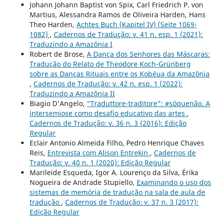
Johann Johann Baptist von Spix, Carl Friedrich P. von
Martius, Alessandra Ramos de Oliveira Harden, Hans
Theo Harden,
Achtes Buch (Kapitel IV) (Seite 1069-
1082)
,
Cadernos de Tradução: v. 41 n. esp. 1 (2021):
Traduzindo a Amazônia I
Robert de Brose,
A Dança dos Senhores das Máscaras:
Tradução do Relato de Theodore Koch-Grünberg
sobre as Danças Rituais entre os Kobéua da Amazônia
,
Cadernos de Tradução: v. 42 n. esp. 1 (2022):
Traduzindo a Amazônia II
Biagio D'Angelo,
“Traduttore-traditore”: #sóquenão. A
intersemiose como desafio educativo das artes
,
Cadernos de Tradução: v. 36 n. 3 (2016): Edição
Regular
Eclair Antonio Almeida Filho, Pedro Henrique Chaves
Reis,
Entrevista com Alison Entrekin
,
Cadernos de
Tradução: v. 40 n. 1 (2020): Edição Regular
Marileide Esqueda, Igor A. Lourenço da Silva, Érika
Nogueira de Andrade Stupiello,
Examinando o uso dos
sistemas de memória de tradução na sala de aula de
tradução
,
Cadernos de Tradução: v. 37 n. 3 (2017):
Edição Regular