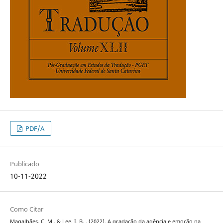
PDF/A
Publicado
10-11-2022
Como Citar
Magalhães, C. M., & Lee, I. B. . (2022). A gradação da agência e emoção na