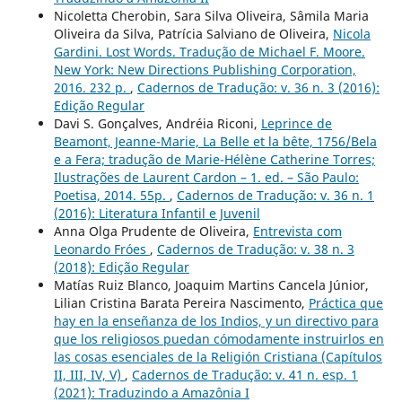
Nicoletta Cherobin, Sara Silva Oliveira, Sâmila Maria
Oliveira da Silva, Patrícia Salviano de Oliveira,
Nicola
Gardini. Lost Words. Tradução de Michael F. Moore.
New York: New Directions Publishing Corporation,
2016. 232 p.
,
Cadernos de Tradução: v. 36 n. 3 (2016):
Edição Regular
Davi S. Gonçalves, Andréia Riconi,
Leprince de
Beamont, Jeanne-Marie, La Belle et la bête, 1756/Bela
e a Fera; tradução de Marie-Hélène Catherine Torres;
Ilustrações de Laurent Cardon – 1. ed. – São Paulo:
Poetisa, 2014. 55p.
,
Cadernos de Tradução: v. 36 n. 1
(2016): Literatura Infantil e Juvenil
Anna Olga Prudente de Oliveira,
Entrevista com
Leonardo Fróes
,
Cadernos de Tradução: v. 38 n. 3
(2018): Edição Regular
Matías Ruiz Blanco, Joaquim Martins Cancela Júnior,
Lilian Cristina Barata Pereira Nascimento,
Práctica que
hay en la enseñanza de los Indios, y un directivo para
que los religiosos puedan cómodamente instruirlos en
las cosas esenciales de la Religión Cristiana (Capítulos
II, III, IV, V)
,
Cadernos de Tradução: v. 41 n. esp. 1
(2021): Traduzindo a Amazônia I