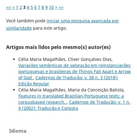
<<
<
1
2
3
4
5
6
7
8
9
10
>
>>
Você também pode
iniciar uma pesquisa avançada por
similaridade
para este artigo.
Artigos mais lidos pelo mesmo(s) autor(es)
Célia Maria Magalhães, Cliver Gonçalves Dias,
Variações semânticas de valoração em reinstanciações
portuguesas e brasileiras de Things Fall Apart e Arrow
of God
,
Cadernos de Tradução: v. 38 n. 3 (2018):
Edição Regular
Célia Maria Magalhães, Maria da Conceição Batista,
Features in translated Brazilian-Portuguese texts: a
corpusbased research.
,
Cadernos de Tradução: v. 1 n.
9 (2002): Tradução e Corpora
Idioma