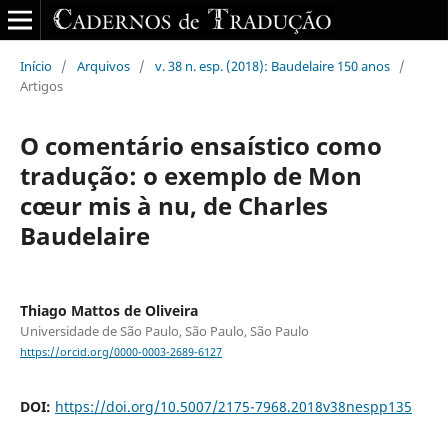
Início
/
Arquivos
/
v. 38 n. esp. (2018): Baudelaire 150 anos
/
Artigos
O comentário ensaístico como
tradução: o exemplo de Mon
cœur mis à nu, de Charles
Baudelaire
Thiago Mattos de Oliveira
Universidade de São Paulo, São Paulo, São Paulo
https://orcid.org/0000-0003-2689-6127
DOI:
https://doi.org/10.5007/2175-7968.2018v38nespp135