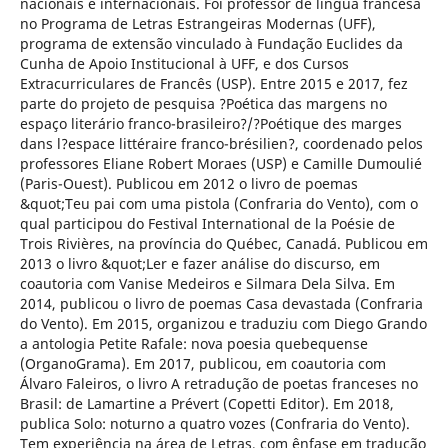
nacionais e internacionais. Foi professor de língua francesa
no Programa de Letras Estrangeiras Modernas (UFF),
programa de extensão vinculado à Fundação Euclides da
Cunha de Apoio Institucional à UFF, e dos Cursos
Extracurriculares de Francês (USP). Entre 2015 e 2017, fez
parte do projeto de pesquisa ?Poética das margens no
espaço literário franco-brasileiro?/?Poétique des marges
dans l?espace littéraire franco-brésilien?, coordenado pelos
professores Eliane Robert Moraes (USP) e Camille Dumoulié
(Paris-Ouest). Publicou em 2012 o livro de poemas
&quot;Teu pai com uma pistola (Confraria do Vento), com o
qual participou do Festival International de la Poésie de
Trois Rivières, na província do Québec, Canadá. Publicou em
2013 o livro &quot;Ler e fazer análise do discurso, em
coautoria com Vanise Medeiros e Silmara Dela Silva. Em
2014, publicou o livro de poemas Casa devastada (Confraria
do Vento). Em 2015, organizou e traduziu com Diego Grando
a antologia Petite Rafale: nova poesia quebequense
(OrganoGrama). Em 2017, publicou, em coautoria com
Álvaro Faleiros, o livro A retradução de poetas franceses no
Brasil: de Lamartine a Prévert (Copetti Editor). Em 2018,
publica Solo: noturno a quatro vozes (Confraria do Vento).
Tem experiência na área de Letras, com ênfase em tradução