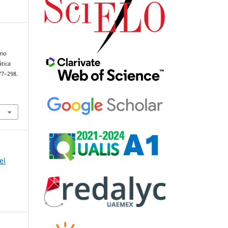
omo
ática
277–298.
el