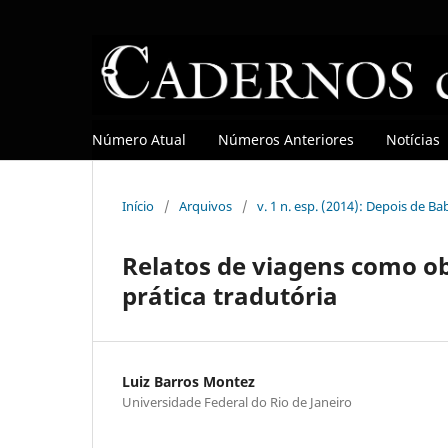
Número Atual
Números Anteriores
Notícias
Início
/
Arquivos
/
v. 1 n. esp. (2014): Depois de Ba
Relatos de viagens como obj
prática tradutória
Luiz Barros Montez
Universidade Federal do Rio de Janeiro