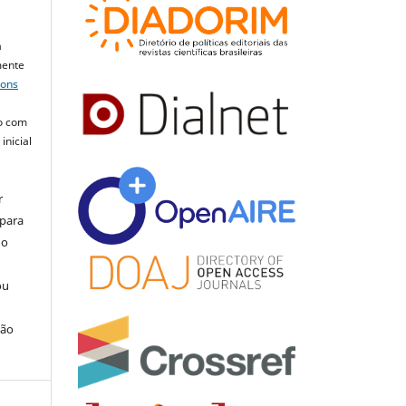
a
mente
mons
o com
inicial
r
 para
do
ou
ção