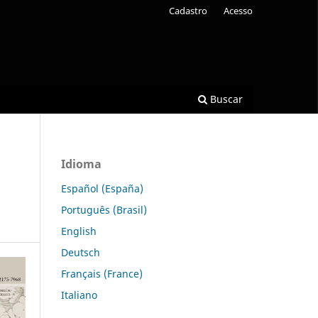
Cadastro
Acesso
Buscar
Idioma
Español (España)
Português (Brasil)
English
Deutsch
Français (France)
Italiano