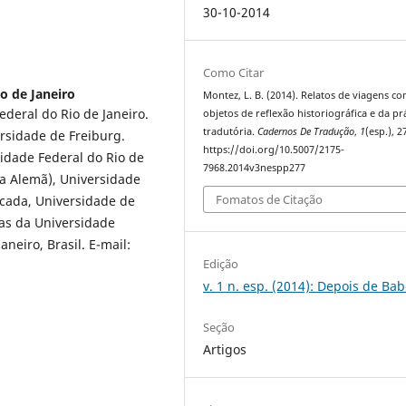
30-10-2014
Como Citar
o de Janeiro
Montez, L. B. (2014). Relatos de viagens c
deral do Rio de Janeiro.
objetos de reflexão historiográfica e da pr
tradutória.
Cadernos De Tradução
,
1
(esp.), 
rsidade de Freiburg.
https://doi.org/10.5007/2175-
idade Federal do Rio de
7968.2014v3nespp277
ra Alemã), Universidade
Fomatos de Citação
icada, Universidade de
ras da Universidade
aneiro, Brasil. E-mail:
Edição
v. 1 n. esp. (2014): Depois de Bab
Seção
Artigos