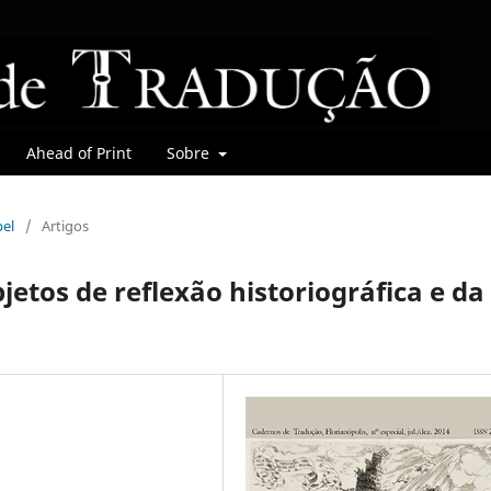
Ahead of Print
Sobre
bel
/
Artigos
etos de reflexão historiográfica e da