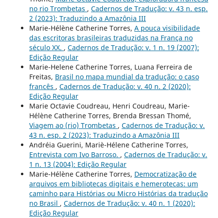
no rio Trombetas
,
Cadernos de Tradução: v. 43 n. esp.
2 (2023): Traduzindo a Amazônia III
Marie-Hélène Catherine Torres,
A pouca visibilidade
das escritoras brasileiras traduzidas na França no
século XX.
,
Cadernos de Tradução: v. 1 n. 19 (2007):
Edição Regular
Marie-Helene Catherine Torres, Luana Ferreira de
Freitas,
Brasil no mapa mundial da tradução: o caso
francês
,
Cadernos de Tradução: v. 40 n. 2 (2020):
Edição Regular
Marie Octavie Coudreau, Henri Coudreau, Marie-
Hélène Catherine Torres, Brenda Bressan Thomé,
Viagem ao (rio) Trombetas
,
Cadernos de Tradução: v.
43 n. esp. 2 (2023): Traduzindo a Amazônia III
Andréia Guerini, Mariè-Hélene Catherine Torres,
Entrevista com Ivo Barroso.
,
Cadernos de Tradução: v.
1 n. 13 (2004): Edição Regular
Marie-Hélène Catherine Torres,
Democratização de
arquivos em bibliotecas digitais e hemerotecas: um
caminho para Histórias ou Micro Histórias da tradução
no Brasil
,
Cadernos de Tradução: v. 40 n. 1 (2020):
Edição Regular