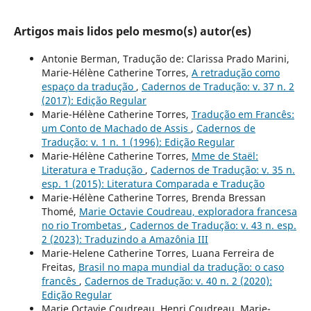
Artigos mais lidos pelo mesmo(s) autor(es)
Antonie Berman, Tradução de: Clarissa Prado Marini,
Marie-Hélène Catherine Torres,
A retradução como
espaço da tradução
,
Cadernos de Tradução: v. 37 n. 2
(2017): Edição Regular
Marie-Hélène Catherine Torres,
Tradução em Francês:
um Conto de Machado de Assis
,
Cadernos de
Tradução: v. 1 n. 1 (1996): Edição Regular
Marie-Hélène Catherine Torres,
Mme de Staël:
Literatura e Tradução
,
Cadernos de Tradução: v. 35 n.
esp. 1 (2015): Literatura Comparada e Tradução
Marie-Hélène Catherine Torres, Brenda Bressan
Thomé,
Marie Octavie Coudreau, exploradora francesa
no rio Trombetas
,
Cadernos de Tradução: v. 43 n. esp.
2 (2023): Traduzindo a Amazônia III
Marie-Helene Catherine Torres, Luana Ferreira de
Freitas,
Brasil no mapa mundial da tradução: o caso
francês
,
Cadernos de Tradução: v. 40 n. 2 (2020):
Edição Regular
Marie Octavie Coudreau, Henri Coudreau, Marie-