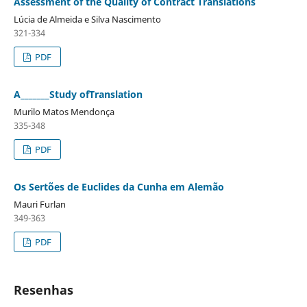
Assessment of the Quality of Contract Translations
Lúcia de Almeida e Silva Nascimento
321-334
PDF
A_______Study ofTranslation
Murilo Matos Mendonça
335-348
PDF
Os Sertões de Euclides da Cunha em Alemão
Mauri Furlan
349-363
PDF
Resenhas