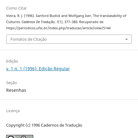
Como Citar
Vieira, R. J. (1996). Sanford Budick and Wolfgang Iser, The translatability of
Cultures.
Cadernos De Tradução
,
1
(1), 377–380. Recuperado de
https://periodicos.ufsc.br/index.php/traducao/article/view/5144
Fomatos de Citação
Edição
v. 1 n. 1 (1996): Edição Regular
Seção
Resenhas
Licença
Copyright (c) 1996 Cadernos de Tradução