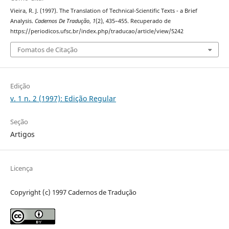
Vieira, R. J. (1997). The Translation of Technical-Scientific Texts - a Brief
Analysis.
Cadernos De Tradução
,
1
(2), 435–455. Recuperado de
https://periodicos.ufsc.br/index.php/traducao/article/view/5242
Fomatos de Citação
Edição
v. 1 n. 2 (1997): Edição Regular
Seção
Artigos
Licença
Copyright (c) 1997 Cadernos de Tradução