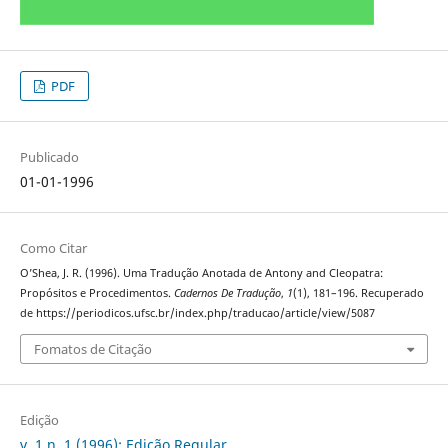
PDF
Publicado
01-01-1996
Como Citar
O’Shea, J. R. (1996). Uma Tradução Anotada de Antony and Cleopatra:
Propósitos e Procedimentos.
Cadernos De Tradução
,
1
(1), 181–196. Recuperado
de https://periodicos.ufsc.br/index.php/traducao/article/view/5087
Fomatos de Citação
Edição
v. 1 n. 1 (1996): Edição Regular