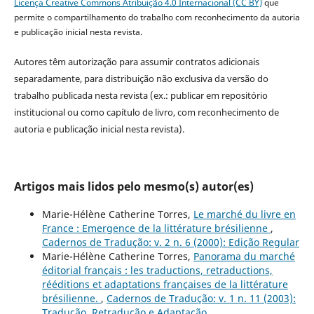
Licença Creative Commons Atribuição 4.0 Internacional (CC BY)
que
permite o compartilhamento do trabalho com reconhecimento da autoria
e publicação inicial nesta revista.
Autores têm autorização para assumir contratos adicionais
separadamente, para distribuição não exclusiva da versão do
trabalho publicada nesta revista (ex.: publicar em repositório
institucional ou como capítulo de livro, com reconhecimento de
autoria e publicação inicial nesta revista).
Artigos mais lidos pelo mesmo(s) autor(es)
Marie-Hélène Catherine Torres,
Le marché du livre en
France : Emergence de la littérature brésilienne
,
Cadernos de Tradução: v. 2 n. 6 (2000): Edição Regular
Marie-Hélène Catherine Torres,
Panorama du marché
éditorial français : les traductions, retraductions,
rééditions et adaptations françaises de la littérature
brésilienne.
,
Cadernos de Tradução: v. 1 n. 11 (2003):
Tradução, Retradução e Adaptação