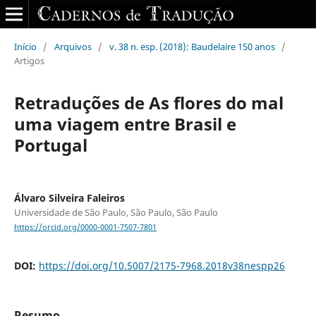
Início
/
Arquivos
/
v. 38 n. esp. (2018): Baudelaire 150 anos
/
Artigos
Retraduções de As flores do mal
uma viagem entre Brasil e
Portugal
Álvaro Silveira Faleiros
Universidade de São Paulo, São Paulo, São Paulo
https://orcid.org/0000-0001-7507-7801
DOI:
https://doi.org/10.5007/2175-7968.2018v38nespp26
Resumo