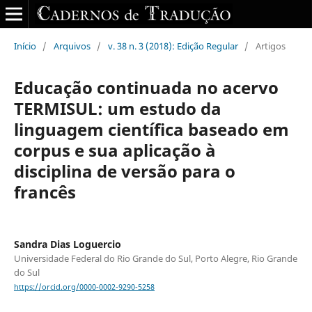
Início
/
Arquivos
/
v. 38 n. 3 (2018): Edição Regular
/
Artigos
Educação continuada no acervo
TERMISUL: um estudo da
linguagem científica baseado em
corpus e sua aplicação à
disciplina de versão para o
francês
Sandra Dias Loguercio
Universidade Federal do Rio Grande do Sul, Porto Alegre, Rio Grande
do Sul
https://orcid.org/0000-0002-9290-5258