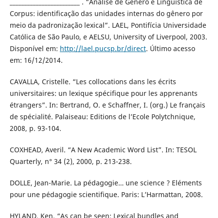
________________________ . “Análise de Gênero e Linguística de
Corpus: identificação das unidades internas do gênero por
meio da padronização lexical”. LAEL, Pontifícia Universidade
Católica de São Paulo, e AELSU, University of Liverpool, 2003.
Disponível em:
http://lael.pucsp.br/direct
. Último acesso
em: 16/12/2014.
CAVALLA, Cristelle. “Les collocations dans les écrits
universitaires: un lexique spécifique pour les apprenants
étrangers”. In: Bertrand, O. e Schaffner, I. (org.) Le français
de spécialité. Palaiseau: Editions de l’Ecole Polytchnique,
2008, p. 93-104.
COXHEAD, Averil. “A New Academic Word List”. In: TESOL
Quarterly, n° 34 (2), 2000, p. 213-238.
DOLLE, Jean-Marie. La pédagogie… une science ? Eléments
pour une pédagogie scientifique. Paris: L’Harmattan, 2008.
HYLAND, Ken. “As can be seen: Lexical bundles and