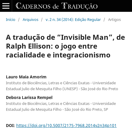
Início
/
Arquivos
/
v. 2 n. 34 (2014): Edição Regular
/
Artigos
A tradução de “Invisible Man”, de
Ralph Ellison: o jogo entre
racialidade e integracionismo
Lauro Maia Amorim
Instituto de Biociências, Letras e Ciências Exatas - Universidade
Estadual Julio de Mesquita Filho (UNESP) - São José do Rio Preto
Debora Larissa Rempel
Instituto de Biociências, Letras e Ciências Exatas - Universidade
Estadual Julio de Mesquita Filho - São José do Rio Preto, SP
DOI:
https://doi.org/10.5007/2175-7968.2014v2n34p101