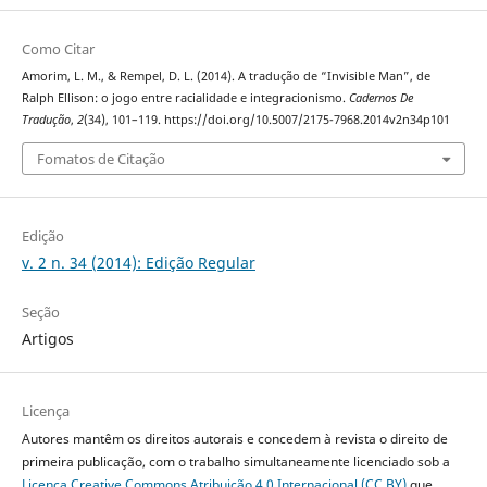
Como Citar
Amorim, L. M., & Rempel, D. L. (2014). A tradução de “Invisible Man”, de
Ralph Ellison: o jogo entre racialidade e integracionismo.
Cadernos De
Tradução
,
2
(34), 101–119. https://doi.org/10.5007/2175-7968.2014v2n34p101
Fomatos de Citação
Edição
v. 2 n. 34 (2014): Edição Regular
Seção
Artigos
Licença
Autores mantêm os direitos autorais e concedem à revista o direito de
primeira publicação, com o trabalho simultaneamente licenciado sob a
Licença Creative Commons Atribuição 4.0 Internacional (CC BY)
que