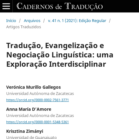
Início
/
Arquivos
/
v. 41 n. 1 (2021): Edição Regular
/
Artigos Traduzidos
Tradução, Evangelização e
Negociação Linguística: uma
Exploração Interdisciplinar
Verónica Murillo Gallegos
Universidad Autónoma de Zacatecas
https://orcid.org/0000-0002-7561-3771
Anna María D’Amore
Universidad Autónoma de Zacatecas
https://orcid.org/0000-0001-5348-5361
Krisztina Zimányi
Universidad de Guanajuato