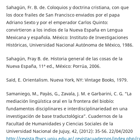
Sahagún, Fr. B. de. Coloquios y doctrina cristiana, con que
los doce frailes de San Francisco enviados por el papa
Adriano Sexto y por el emperador Carlos Quinto:
convirtieron a los indios de la Nueva España en Lengua
Mexicana y española. México: Instituto de Investigaciones
Históricas, Universidad Nacional Autónoma de México, 1986.
Sahagún, Fray B. de. Historia general de las cosas de la
Nueva España, 11ª ed., México: Porrúa, 2006.
Saïd, E. Orientalism. Nueva York, NY: Vintage Books, 1979.
Samaniego, M., Payàs, G., Zavala, J. M. e Garbarini, C. G. “La
mediación lingüística oral en la frontera del biobío:
fundamentos disciplinares e interdisciplinariedad en una
investigación de base traductológica”. Cuadernos de la
Facultad de Humanidades y Ciencias Sociales de la
Universidad Nacional de Jujuy, 42, (2012): 35-56. 22/04/2020
http://revista.fhycs.unju.edu.ar/.revistacuadernos/index.php/