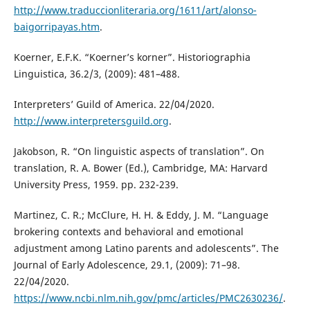
http://www.traduccionliteraria.org/1611/art/alonso-
baigorripayas.htm
.
Koerner, E.F.K. “Koerner’s korner”. Historiographia
Linguistica, 36.2/3, (2009): 481–488.
Interpreters’ Guild of America. 22/04/2020.
http://www.interpretersguild.org
.
Jakobson, R. “On linguistic aspects of translation”. On
translation, R. A. Bower (Ed.), Cambridge, MA: Harvard
University Press, 1959. pp. 232-239.
Martinez, C. R.; McClure, H. H. & Eddy, J. M. “Language
brokering contexts and behavioral and emotional
adjustment among Latino parents and adolescents”. The
Journal of Early Adolescence, 29.1, (2009): 71–98.
22/04/2020.
https://www.ncbi.nlm.nih.gov/pmc/articles/PMC2630236/
.