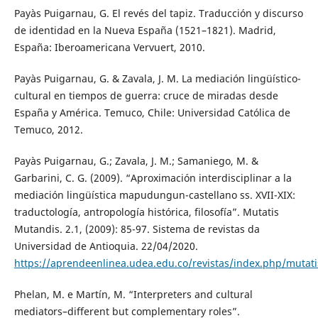
Payàs Puigarnau, G. El revés del tapiz. Traducción y discurso
de identidad en la Nueva España (1521–1821). Madrid,
España: Iberoamericana Vervuert, 2010.
Payàs Puigarnau, G. & Zavala, J. M. La mediación lingüístico-
cultural en tiempos de guerra: cruce de miradas desde
España y América. Temuco, Chile: Universidad Católica de
Temuco, 2012.
Payàs Puigarnau, G.; Zavala, J. M.; Samaniego, M. &
Garbarini, C. G. (2009). “Aproximación interdisciplinar a la
mediación lingüística mapudungun-castellano ss. XVII-XIX:
traductología, antropología histórica, filosofía”. Mutatis
Mutandis. 2.1, (2009): 85-97. Sistema de revistas da
Universidad de Antioquia. 22/04/2020.
https://aprendeenlinea.udea.edu.co/revistas/index.php/mutat
Phelan, M. e Martín, M. “Interpreters and cultural
mediators–different but complementary roles”.