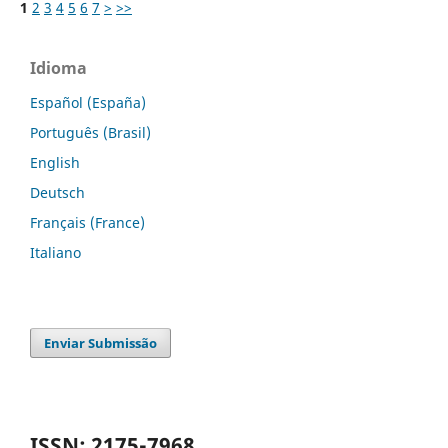
1
2
3
4
5
6
7
>
>>
Idioma
Español (España)
Português (Brasil)
English
Deutsch
Français (France)
Italiano
Enviar Submissão
ISSN: 2175-7968