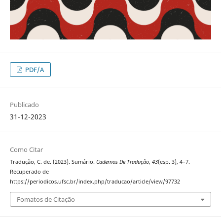
PDF/A
Publicado
31-12-2023
Como Citar
Tradução, C. de. (2023). Sumário.
Cadernos De Tradução
,
43
(esp. 3), 4–7.
Recuperado de
https://periodicos.ufsc.br/index.php/traducao/article/view/97732
Fomatos de Citação