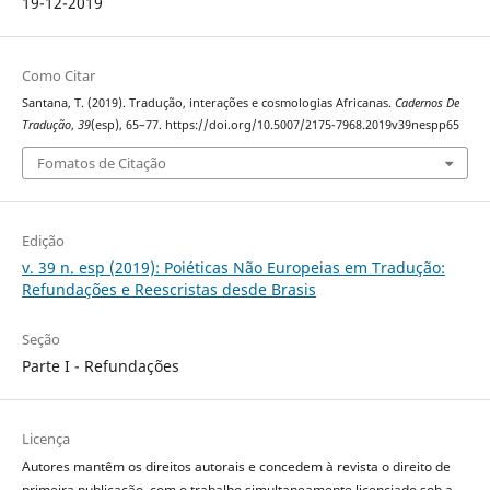
19-12-2019
Como Citar
Santana, T. (2019). Tradução, interações e cosmologias Africanas.
Cadernos De
Tradução
,
39
(esp), 65–77. https://doi.org/10.5007/2175-7968.2019v39nespp65
Fomatos de Citação
Edição
v. 39 n. esp (2019): Poiéticas Não Europeias em Tradução:
Refundações e Reescristas desde Brasis
Seção
Parte I - Refundações
Licença
Autores mantêm os direitos autorais e concedem à revista o direito de
primeira publicação, com o trabalho simultaneamente licenciado sob a