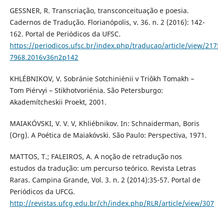
GESSNER, R. Transcriação, transconceituação e poesia.
Cadernos de Tradução. Florianópolis, v. 36. n. 2 (2016): 142-
162. Portal de Periódicos da UFSC.
https://periodicos.ufsc.br/index.php/traducao/article/view/217
7968.2016v36n2p142
KHLÉBNIKOV, V. Sobránie Sotchiniénii v Triôkh Tomakh –
Tom Piérvyi – Stikhotvoriénia. São Petersburgo:
Akademítcheskii Proekt, 2001.
MAIAKÓVSKI, V. V. V, Khliébnikov. In: Schnaiderman, Boris
(Org). A Poética de Maiakóvski. São Paulo: Perspectiva, 1971.
MATTOS, T.; FALEIROS, A. A noção de retradução nos
estudos da tradução: um percurso teórico. Revista Letras
Raras. Campina Grande, Vol. 3. n. 2 (2014):35-57. Portal de
Periódicos da UFCG.
http://revistas.ufcg.edu.br/ch/index.php/RLR/article/view/307