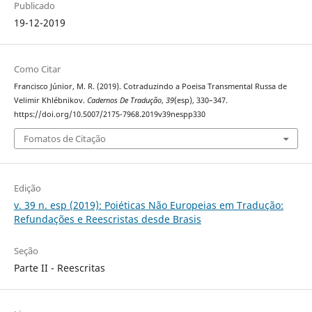
Publicado
19-12-2019
Como Citar
Francisco Júnior, M. R. (2019). Cotraduzindo a Poeisa Transmental Russa de
Velimir Khlébnikov.
Cadernos De Tradução
,
39
(esp), 330–347.
https://doi.org/10.5007/2175-7968.2019v39nespp330
Fomatos de Citação
Edição
v. 39 n. esp (2019): Poiéticas Não Europeias em Tradução:
Refundações e Reescristas desde Brasis
Seção
Parte II - Reescritas