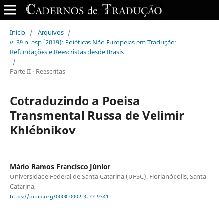
Início
/
Arquivos
/
v. 39 n. esp (2019): Poiéticas Não Europeias em Tradução:
Refundações e Reescristas desde Brasis
/
Parte II - Reescritas
Cotraduzindo a Poeisa
Transmental Russa de Velimir
Khlébnikov
Mário Ramos Francisco Júnior
Universidade Federal de Santa Catarina (UFSC). Florianópolis, Santa
Catarina,
https://orcid.org/0000-0002-3277-9341