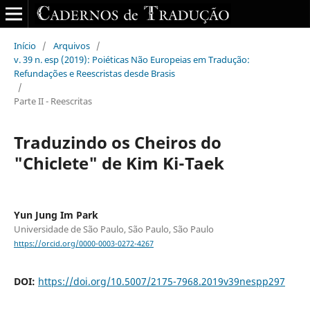
Início
/
Arquivos
/
v. 39 n. esp (2019): Poiéticas Não Europeias em Tradução:
Refundações e Reescristas desde Brasis
/
Parte II - Reescritas
Traduzindo os Cheiros do
"Chiclete" de Kim Ki-Taek
Yun Jung Im Park
Universidade de São Paulo, São Paulo, São Paulo
https://orcid.org/0000-0003-0272-4267
DOI:
https://doi.org/10.5007/2175-7968.2019v39nespp297