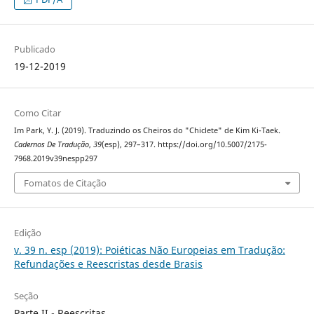
Publicado
19-12-2019
Como Citar
Im Park, Y. J. (2019). Traduzindo os Cheiros do "Chiclete" de Kim Ki-Taek.
Cadernos De Tradução
,
39
(esp), 297–317. https://doi.org/10.5007/2175-
7968.2019v39nespp297
Fomatos de Citação
Edição
v. 39 n. esp (2019): Poiéticas Não Europeias em Tradução:
Refundações e Reescristas desde Brasis
Seção
Parte II - Reescritas