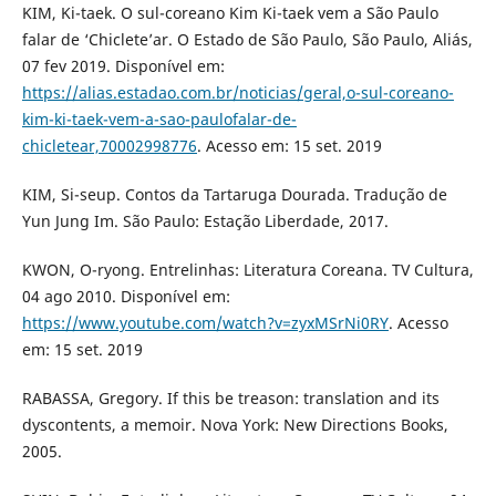
KIM, Ki-taek. O sul-coreano Kim Ki-taek vem a São Paulo
falar de ‘Chiclete’ar. O Estado de São Paulo, São Paulo, Aliás,
07 fev 2019. Disponível em:
https://alias.estadao.com.br/noticias/geral,o-sul-coreano-
kim-ki-taek-vem-a-sao-paulofalar-de-
chicletear,70002998776
. Acesso em: 15 set. 2019
KIM, Si-seup. Contos da Tartaruga Dourada. Tradução de
Yun Jung Im. São Paulo: Estação Liberdade, 2017.
KWON, O-ryong. Entrelinhas: Literatura Coreana. TV Cultura,
04 ago 2010. Disponível em:
https://www.youtube.com/watch?v=zyxMSrNi0RY
. Acesso
em: 15 set. 2019
RABASSA, Gregory. If this be treason: translation and its
dyscontents, a memoir. Nova York: New Directions Books,
2005.