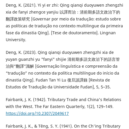
Deng, K. (2021). Yi yi er zhi: Qing qianqi duoyuwen zhengzhi
xia de fanyi zhengce yanjiu 以譯而治：清前期多語文政治下的
翻譯政策研究 [Governar por meio da tradução: estudo sobre
as políticas de tradução no contexto multilingue da primeira
fase da dinastia Qing]. [Tese de doutoramento]. Lingnan
University.
Deng, K. (2023). Qing qianqi duoyuwen zhengzhi xia de
yuyan guanzhi yu "fanyi" shijie 清前期多語文政治下的語言管
治與“翻譯”識解 [Governação linguística e compreensão da
“tradução” no contexto da política multilíngue do início da
dinastia Qing]. Fudan Tan Yi Lu 復旦談譯錄 [Revista de
Estudos de Tradução da Universidade Fudan], 5, 5–35.
Fairbank, J. K. (1942). Tributary Trade and China's Relations
with the West. The Far Eastern Quarterly, 1(2), 129–149.
https://doi.org/10.2307/2049617
Fairbank, J. K., & Têng, S. Y. (1941). On the Ch'ing Tributary