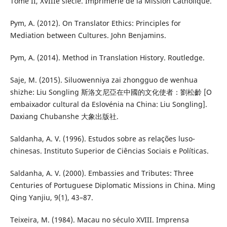
Tome II, XVIIIe siècle. Imprimerie de la Mission Catholique.
Pym, A. (2012). On Translator Ethics: Principles for
Mediation between Cultures. John Benjamins.
Pym, A. (2014). Method in Translation History. Routledge.
Saje, M. (2015). Siluowenniya zai zhongguo de wenhua
shizhe: Liu Songling 斯洛文尼亞在中國的文化使者：劉松齡 [O
embaixador cultural da Eslovénia na China: Liu Songling].
Daxiang Chubanshe 大象出版社.
Saldanha, A. V. (1996). Estudos sobre as relações luso-
chinesas. Instituto Superior de Ciências Sociais e Políticas.
Saldanha, A. V. (2000). Embassies and Tributes: Three
Centuries of Portuguese Diplomatic Missions in China. Ming
Qing Yanjiu, 9(1), 43–87.
Teixeira, M. (1984). Macau no século XVIII. Imprensa