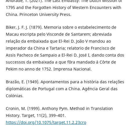
Andrade, T. (2021). The Last Embassy: The Dutch Mission of
1795 and the Forgotten History of Western Encounters with
China. Princeton University Press.
Biker, J. F. J. (1879). Memoria sobre o estabelecimento de
Macau escripta pelo Visconde de Santarem; abreviada
relação da embaixada que El-Rei D. João V mandou ao
imperador da China e Tartaria; relatorio de Francisco de
Assis Pacheco de Sampaio a El-Rei D. José I, dando conta dos
successos da embaixada a que fôra mandado á Côrte de
Pekim no anno de 1752. Imprensa Nacional.
Brazão, E. (1949). Apontamentos para a história das relações
diplomáticas de Portugal com a China. Agência Geral das
Colónias.
Cronin, M. (1999). Anthony Pym. Method in Translation
History. Target, 11(2), 399–401.
https://doi.org/10.1075/target.11.2.23cro