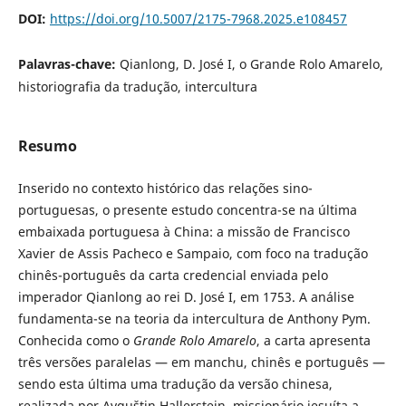
DOI:
https://doi.org/10.5007/2175-7968.2025.e108457
Palavras-chave:
Qianlong, D. José I, o Grande Rolo Amarelo,
historiografia da tradução, intercultura
Resumo
Inserido no contexto histórico das relações sino-
portuguesas, o presente estudo concentra-se na última
embaixada portuguesa à China: a missão de Francisco
Xavier de Assis Pacheco e Sampaio, com foco na tradução
chinês-português da carta credencial enviada pelo
imperador Qianlong ao rei D. José I, em 1753. A análise
fundamenta-se na teoria da intercultura de Anthony Pym.
Conhecida como o
Grande Rolo Amarelo
, a carta apresenta
três versões paralelas — em manchu, chinês e português —
sendo esta última uma tradução da versão chinesa,
realizada por Avguštin Hallerstein, missionário jesuíta a