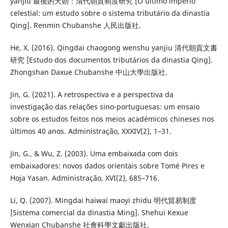
yanjiu 最後的天朝：清代朝貢制度研究 [O último império
celestial: um estudo sobre o sistema tributário da dinastia
Qing]. Renmin Chubanshe 人民出版社.
He, X. (2016). Qingdai chaogong wenshu yanjiu 清代朝貢文書
研究 [Estudo dos documentos tributários da dinastia Qing].
Zhongshan Daxue Chubanshe 中山大學出版社.
Jin, G. (2021). A retrospectiva e a perspectiva da
investigação das relações sino-portuguesas: um ensaio
sobre os estudos feitos nos meios académicos chineses nos
últimos 40 anos. Administração, XXXIV(2), 1–31.
Jin, G., & Wu, Z. (2003). Uma embaixada com dois
embaixadores: novos dados orientais sobre Tomé Pires e
Hoja Yasan. Administração, XVI(2), 685–716.
Li, Q. (2007). Mingdai haiwai maoyi zhidu 明代貿易制度
[Sistema comercial da dinastia Ming]. Shehui Kexue
Wenxian Chubanshe 社會科學文獻出版社.