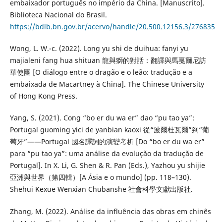
embaixador português no império da China. [Manuscrito].
Biblioteca Nacional do Brasil.
https://bdlb.bn.gov.br/acervo/handle/20.500.12156.3/276835
Wong, L. W.-c. (2022). Long yu shi de duihua: fanyi yu
majialeni fang hua shituan 龍與獅的對話：翻譯與馬戛爾尼訪
華使團 [O diálogo entre o dragão e o leão: tradução e a
embaixada de Macartney à China]. The Chinese University
of Hong Kong Press.
Yang, S. (2021). Cong “bo er du wa er” dao “pu tao ya”:
Portugal guoming yici de yanbian kaoxi 從“波爾杜瓦爾”到“葡
萄牙”——Portugal 國名譯詞的演變考析 [Do “bo er du wa er”
para “pu tao ya”: uma análise da evolução da tradução de
Portugal]. In X. Li, G. Shen & R. Pan (Eds.), Yazhou yu shijie
亞洲與世界（第四輯）[A Ásia e o mundo] (pp. 118–130).
Shehui Kexue Wenxian Chubanshe 社會科學文獻出版社.
Zhang, M. (2022). Análise da influência das obras em chinês