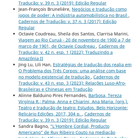
Tradução: v. 39 n. 3 (2019): Edição Regular
Jean-François Brunelière,
Negócios e tradução como
jogos de poder: A indústria automobilística no Brasil
,
Cadernos de Tradução: v. 37 n. 3 (2017): Edição
Regular
Octavie Coudreau, Sheila dos Santos, Clarrisa Marini,
Viagem ao Rio Curuá - 20 de novembro de 1900 a 7 de
março de 1901, de Octavie Coudreau
,
Cadernos de
Tradução: v. 42 n. esp. 1 (2022): Traduzindo a
Amazônia II
Jing Lu, Lili Han,
Estratégias de tradução dos realia em
O Problema dos Três Corpos: uma análise com base
no modelo existencial de tradução
,
Cadernos de
Tradução: v. 43 n. esp. 3 (2023): Relações Luso-Afro-
Brasileiras e Chinesas em Tradução
Alinne Balduino Pires Fernandes,
Barbosa, Tereza
Virgínia R.; Palma, Anna e Chiarini, Ana Maria. (org.).
Teatro e tradução de teatro: Estudos. Belo Horizonte:
Relicário Edições, 2017, 304 p.
,
Cadernos de
Tradução: v. 39 n. 3 (2019): Edição Regular
Sandra Bagno,
"L’Hombre Cordial, Producto
Americano" de Ruy Ribeiro Couto na mediação