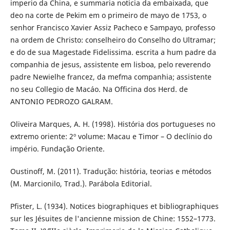
imperio da China, e summaria noticia da embaixada, que
deo na corte de Pekim em o primeiro de mayo de 1753, o
senhor Francisco Xavier Assiz Pacheco e Sampayo, professo
na ordem de Christo: conselheiro do Conselho do Ultramar;
e do de sua Magestade Fidelissima. escrita a hum padre da
companhia de jesus, assistente em lisboa, pelo reverendo
padre Newielhe francez, da mefma companhia; assistente
no seu Collegio de Macáo. Na Officina dos Herd. de
ANTONIO PEDROZO GALRAM.
Oliveira Marques, A. H. (1998). História dos portugueses no
extremo oriente: 2º volume: Macau e Timor – O declínio do
império. Fundação Oriente.
Oustinoff, M. (2011). Tradução: história, teorias e métodos
(M. Marcionilo, Trad.). Parábola Editorial.
Pfister, L. (1934). Notices biographiques et bibliographiques
sur les Jésuites de l'ancienne mission de Chine: 1552–1773.