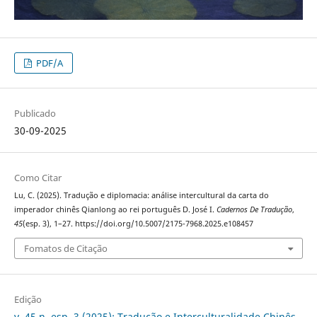
PDF/A
Publicado
30-09-2025
Como Citar
Lu, C. (2025). Tradução e diplomacia: análise intercultural da carta do
imperador chinês Qianlong ao rei português D. José I.
Cadernos De Tradução
,
45
(esp. 3), 1–27. https://doi.org/10.5007/2175-7968.2025.e108457
Fomatos de Citação
Edição
v. 45 n. esp. 3 (2025): Tradução e Interculturalidade Chinês-