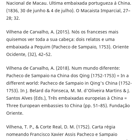
Nacional de Macau. Ultima embaixada portugueza á China.
(1836, 30 de junho & 4 de julho). O Macaista Imparcial, 27–
28; 32.
Vilhena de Carvalho, A. (2015). Nós os franceses mais
quisemos ver toda a sua cabeça: dois relatos e uma
embaixada a Pequim (Pacheco de Sampaio, 1753). Oriente
Ocidente, (32), 42–52.
Vilhena de Carvalho, A. (2018). Num mundo diferente:
Pacheco de Sampaio na China dos Qing (1752-1753) = In a
different world: Pacheco de Sampaio in Qing's China (1752-
1753). In J. Belard da Fonseca, M. M. d'Oliveira Martins & J.
Santos Alves (Eds.), Três embaixadas europeias à China =
Three European embassies to China (pp. 51–85). Fundação
Oriente.
Vilhena, T. P., & Corte Real, D. M. (1752). Carta régia
nomeando Francisco Xavier Assis Pacheco e Sampaio