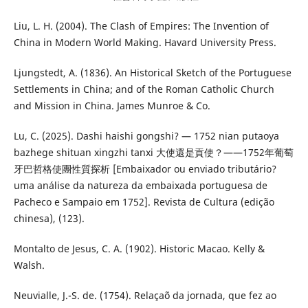
Liu, L. H. (2004). The Clash of Empires: The Invention of
China in Modern World Making. Havard University Press.
Ljungstedt, A. (1836). An Historical Sketch of the Portuguese
Settlements in China; and of the Roman Catholic Church
and Mission in China. James Munroe & Co.
Lu, C. (2025). Dashi haishi gongshi? — 1752 nian putaoya
bazhege shituan xingzhi tanxi 大使還是貢使？——1752年葡萄
牙巴哲格使團性質探析 [Embaixador ou enviado tributário?
uma análise da natureza da embaixada portuguesa de
Pacheco e Sampaio em 1752]. Revista de Cultura (edição
chinesa), (123).
Montalto de Jesus, C. A. (1902). Historic Macao. Kelly &
Walsh.
Neuvialle, J.-S. de. (1754). Relaçaõ da jornada, que fez ao