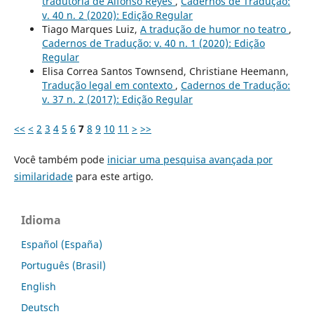
tradutória de Alfonso Reyes
,
Cadernos de Tradução:
v. 40 n. 2 (2020): Edição Regular
Tiago Marques Luiz,
A tradução de humor no teatro
,
Cadernos de Tradução: v. 40 n. 1 (2020): Edição
Regular
Elisa Correa Santos Townsend, Christiane Heemann,
Tradução legal em contexto
,
Cadernos de Tradução:
v. 37 n. 2 (2017): Edição Regular
<<
<
2
3
4
5
6
7
8
9
10
11
>
>>
Você também pode
iniciar uma pesquisa avançada por
similaridade
para este artigo.
Idioma
Español (España)
Português (Brasil)
English
Deutsch