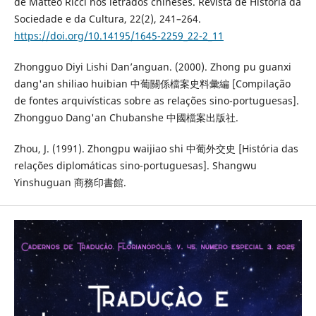
de Matteo Ricci nos letrados chineses. Revista de História da
Sociedade e da Cultura, 22(2), 241–264.
https://doi.org/10.14195/1645-2259_22-2_11
Zhongguo Diyi Lishi Dan’anguan. (2000). Zhong pu guanxi
dang'an shiliao huibian 中葡關係檔案史料彙編 [Compilação
de fontes arquivísticas sobre as relações sino-portuguesas].
Zhongguo Dang'an Chubanshe 中國檔案出版社.
Zhou, J. (1991). Zhongpu waijiao shi 中葡外交史 [História das
relações diplomáticas sino-portuguesas]. Shangwu
Yinshuguan 商務印書館.