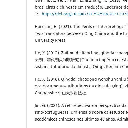
Guerini, A., Ye, L., Han, L., & Zhang, X. (2023). R
brasileiras e chinesas em tradução. Cadernos de
15.
https://doi.org/10.5007/2175-7968.2023.e97
Harrison, H. (2021). The Perils of Interpreting: T
Two Translators between Qing China and the Bri
University Press.
He, X. (2012). Zuihou de tianchao: qingdai ch
天朝：清代朝貢制度研究 [O último império celestial:
sistema tributário da dinastia Qing]. Renmi
He, X. (2016). Qingdai chaogong wenshu ya
dos documentos tributários da dinastia Qing].
Chubanshe 中山大學出版社.
Jin, G. (2021). A retrospectiva e a perspectiva d
sino-portuguesas: um ensaio sobre os estudos f
académicos chineses nos últimos 40 anos. Admini