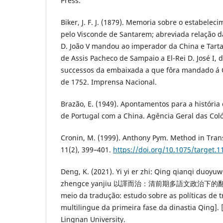
Press.
Biker, J. F. J. (1879). Memoria sobre o estabele
pelo Visconde de Santarem; abreviada relação 
D. João V mandou ao imperador da China e Tartar
de Assis Pacheco de Sampaio a El-Rei D. José I,
successos da embaixada a que fôra mandado á 
de 1752. Imprensa Nacional.
Brazão, E. (1949). Apontamentos para a história
de Portugal com a China. Agência Geral das Coló
Cronin, M. (1999). Anthony Pym. Method in Transl
11(2), 399–401.
https://doi.org/10.1075/target.1
Deng, K. (2021). Yi yi er zhi: Qing qianqi duoyu
zhengce yanjiu 以譯而治：清前期多語文政治下的翻譯
meio da tradução: estudo sobre as políticas de 
multilingue da primeira fase da dinastia Qing].
Lingnan University.