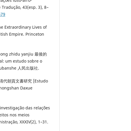
elações luso-afro-
 Tradução, 43(esp. 3), 8–
679
he Extraordinary Lives of
tish Empire. Princeton
aogong zhidu yanjiu 最後的
 um estudo sobre o
n Chubanshe 人民出版社.
njiu 清代朝貢文書研究 [Estudo
 Zhongshan Daxue
a investigação das relações
eitos nos meios
stração, XXXIV(2), 1–31.