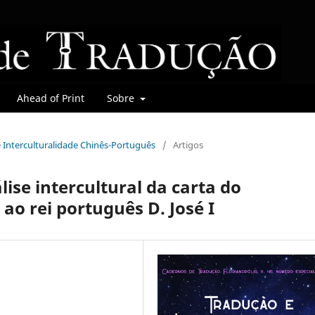
Ahead of Print
Sobre
 e Interculturalidade Chinês-Português
/
Artigos
ise intercultural da carta do
ao rei português D. José I