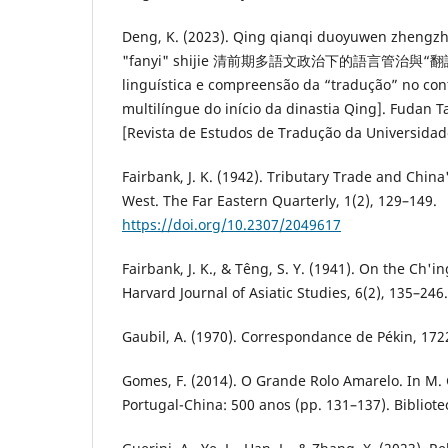
Deng, K. (2023). Qing qianqi duoyuwen zhengzh
"fanyi" shijie 清前期多語文政治下的語言管治與“翻譯”
linguística e compreensão da “tradução” no cont
multilíngue do início da dinastia Qing]. Fuda
[Revista de Estudos de Tradução da Universidade
Fairbank, J. K. (1942). Tributary Trade and China
West. The Far Eastern Quarterly, 1(2), 129–149.
https://doi.org/10.2307/2049617
Fairbank, J. K., & Têng, S. Y. (1941). On the Ch'i
Harvard Journal of Asiatic Studies, 6(2), 135–246.
Gaubil, A. (1970). Correspondance de Pékin, 1722
Gomes, F. (2014). O Grande Rolo Amarelo. In M. 
Portugal-China: 500 anos (pp. 131–137). Bibliote