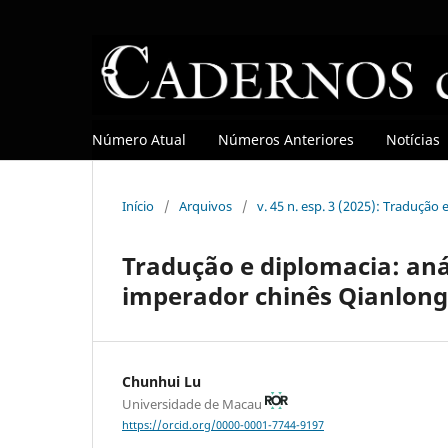
Número Atual
Números Anteriores
Notícias
Início
/
Arquivos
/
v. 45 n. esp. 3 (2025): Tradução
Tradução e diplomacia: anál
imperador chinês Qianlong 
Chunhui Lu
Universidade de Macau
https://orcid.org/0000-0001-7744-9197