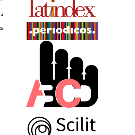
ou
ção