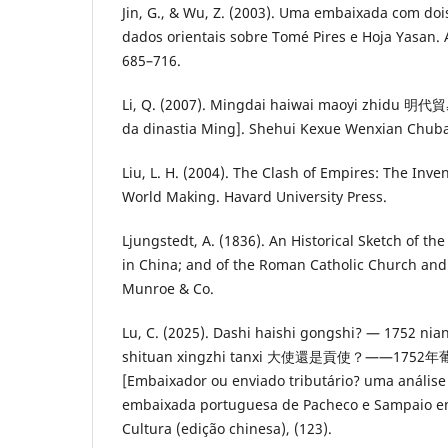
Jin, G., & Wu, Z. (2003). Uma embaixada com do
dados orientais sobre Tomé Pires e Hoja Yasan. 
685–716.
Li, Q. (2007). Mingdai haiwai maoyi zhidu 明
da dinastia Ming]. Shehui Kexue Wenxian
Liu, L. H. (2004). The Clash of Empires: The Inv
World Making. Havard University Press.
Ljungstedt, A. (1836). An Historical Sketch of t
in China; and of the Roman Catholic Church and
Munroe & Co.
Lu, C. (2025). Dashi haishi gongshi? — 1752 ni
shituan xingzhi tanxi 大使還是貢使？——1
[Embaixador ou enviado tributário? uma análise
embaixada portuguesa de Pacheco e Sampaio em
Cultura (edição chinesa), (123).