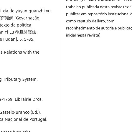
trabalho publicada nesta revista (ex.:
i xia de yuyan guanzhi yu
publicar em repositório institucional 
識解 [Governação
como capítulo de livro, com
exto da política
reconhecimento de autoria e publica
n Tan Yi Lu 復旦談譯錄
inicial nesta revista).
 Fudan], 5, 5–35.
's Relations with the
ng Tributary System.
-1759. Librairie Droz.
Gastelo-Branco (Ed.),
ca Nacional de Portugal.