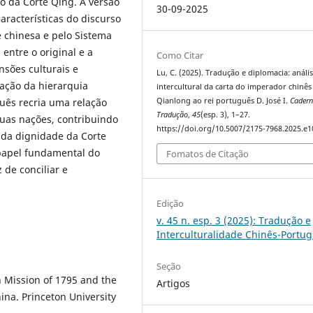
ço da Corte Qing. A versão
30-09-2025
aracterísticas do discurso
e chinesa e pelo Sistema
 entre o original e a
Como Citar
nsões culturais e
Lu, C. (2025). Tradução e diplomacia: análi
uação da hierarquia
intercultural da carta do imperador chinês
guês recria uma relação
Qianlong ao rei português D. José I.
Cadern
Tradução
,
45
(esp. 3), 1–27.
duas nações, contribuindo
https://doi.org/10.5007/2175-7968.2025.e
 da dignidade da Corte
papel fundamental do
Fomatos de Citação
 de conciliar e
Edição
v. 45 n. esp. 3 (2025): Tradução e
Interculturalidade Chinês-Portu
Seção
h Mission of 1795 and the
Artigos
ina. Princeton University