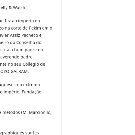
Kelly & Walsh.
que fez ao imperio da
eo na corte de Pekim em o
vier Assiz Pacheco e
heiro do Conselho do
scrita a hum padre da
 reverendo padre
nte no seu Collegio de
DROZO GALRAM.
rtugueses no extremo
do império. Fundação
 e métodos (M. Marcionilo,
iographiques sur les