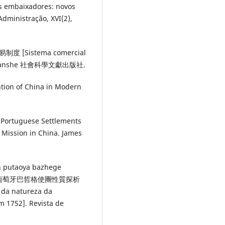
is embaixadores: novos
Administração, XVI(2),
代貿易制度 [Sistema comercial
 Chubanshe 社會科學文獻出版社.
ention of China in Modern
he Portuguese Settlements
 Mission in China. James
an putaoya bazhege
752年葡萄牙巴哲格使團性質探析
 da natureza da
 1752]. Revista de