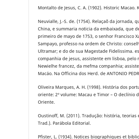
Montalto de Jesus, C. A. (1902). Historic Macao. 
Neuvialle, J.-S. de. (1754). Relaçaõ da jornada, 
China, e summaria noticia da embaixada, que d
primeiro de mayo de 1753, o senhor Francisco Xa
Sampayo, professo na ordem de Christo: consel
Ultramar; e do de sua Magestade Fidelissima. e
companhia de jesus, assistente em lisboa, pelo
Newielhe francez, da mefma companhia; assiste
Macáo. Na Officina dos Herd. de ANTONIO PE
Oliveira Marques, A. H. (1998). História dos po
oriente: 2º volume: Macau e Timor – O declínio 
Oriente.
Oustinoff, M. (2011). Tradução: história, teorias
Trad.). Parábola Editorial.
Pfister, L. (1934). Notices biographiques et bibl