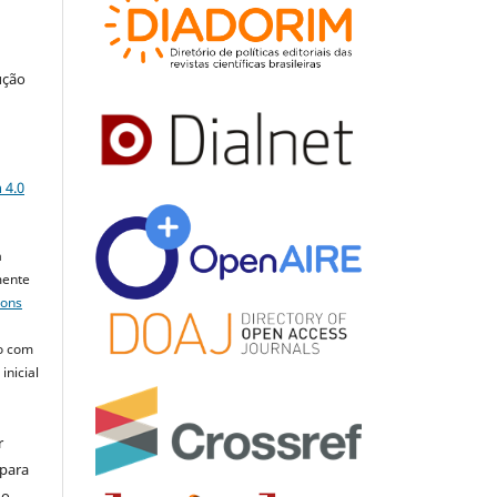
ução
a
 4.0
a
mente
mons
o com
inicial
r
 para
do