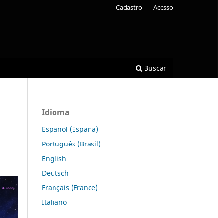
Cadastro
Acesso
Buscar
Idioma
Español (España)
Português (Brasil)
English
Deutsch
Français (France)
Italiano