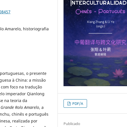
108457
lo Amarelo, historiografia
o-portuguesas, o presente
guesa à China: a missão
, com foco na tradução
pelo imperador Qianlong
se na teoria da
PDF/A
o
Grande Rolo Amarelo
, a
anchu, chinês e português
nesa, realizada por
Publicado