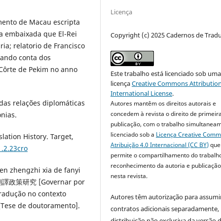
Licença
cimento de Macau escripta
da embaixada que El-Rei
Copyright (c) 2025 Cadernos de Trad
ia; relatorio de Francisco
 dando conta dos
Côrte de Pekim no anno
Este trabalho está licenciado sob um
licença
Creative Commons Attribution
International License
.
 das relações diplomáticas
Autores mantêm os direitos autorais e
concedem à revista o direito de primeir
nias.
publicação, com o trabalho simultanea
licenciado sob a
Licença Creative Com
ation History. Target,
Atribuição 4.0 Internacional (CC BY)
que
1.2.23cro
permite o compartilhamento do trabalh
reconhecimento da autoria e publicação 
wen zhengzhi xia de fanyi
nesta revista.
政策研究 [Governar por
tradução no contexto
Autores têm autorização para assumi
 [Tese de doutoramento].
contratos adicionais separadamente,
distribuição não exclusiva da versão 