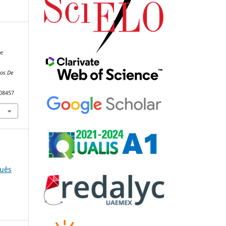
se
os De
108457
guês