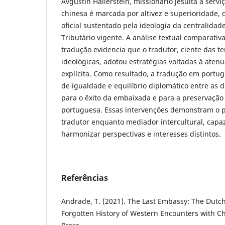
Avguštin Hallerstein, missionário jesuíta a servi
chinesa é marcada por altivez e superioridade, c
oficial sustentado pela ideologia da centralidad
Tributário vigente. A análise textual comparativa
tradução evidencia que o tradutor, ciente das te
ideológicas, adotou estratégias voltadas à aten
explícita. Como resultado, a tradução em portu
de igualdade e equilíbrio diplomático entre as 
para o êxito da embaixada e para a preservação
portuguesa. Essas intervenções demonstram o 
tradutor enquanto mediador intercultural, capaz
harmonizar perspectivas e interesses distintos.
Referências
Andrade, T. (2021). The Last Embassy: The Dutc
Forgotten History of Western Encounters with Ch