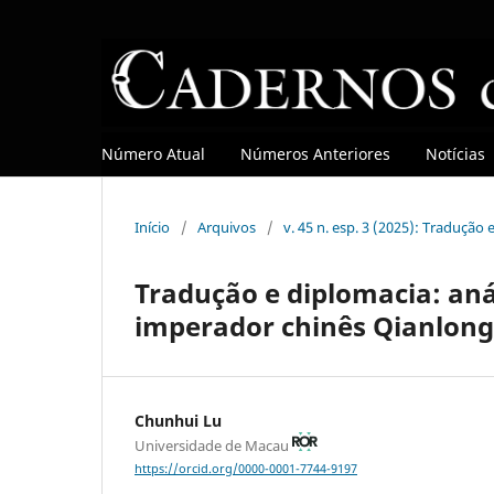
Número Atual
Números Anteriores
Notícias
Início
/
Arquivos
/
v. 45 n. esp. 3 (2025): Tradução
Tradução e diplomacia: anál
imperador chinês Qianlong 
Chunhui Lu
Universidade de Macau
https://orcid.org/0000-0001-7744-9197