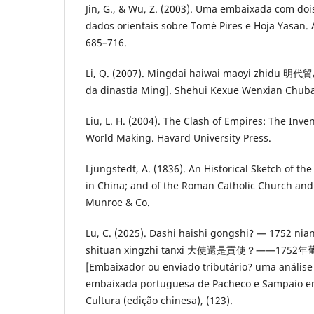
Jin, G., & Wu, Z. (2003). Uma embaixada com do
dados orientais sobre Tomé Pires e Hoja Yasan. 
685–716.
Li, Q. (2007). Mingdai haiwai maoyi zhidu 明
da dinastia Ming]. Shehui Kexue Wenxian
Liu, L. H. (2004). The Clash of Empires: The Inv
World Making. Havard University Press.
Ljungstedt, A. (1836). An Historical Sketch of t
in China; and of the Roman Catholic Church and
Munroe & Co.
Lu, C. (2025). Dashi haishi gongshi? — 1752 ni
shituan xingzhi tanxi 大使還是貢使？——1
[Embaixador ou enviado tributário? uma análise
embaixada portuguesa de Pacheco e Sampaio em
Cultura (edição chinesa), (123).