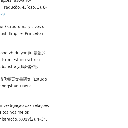
elações luso-afro-
 Tradução, 43(esp. 3), 8–
679
he Extraordinary Lives of
tish Empire. Princeton
aogong zhidu yanjiu 最後的
 um estudo sobre o
n Chubanshe 人民出版社.
njiu 清代朝貢文書研究 [Estudo
 Zhongshan Daxue
a investigação das relações
eitos nos meios
stração, XXXIV(2), 1–31.