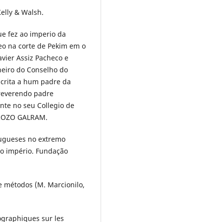
Kelly & Walsh.
que fez ao imperio da
eo na corte de Pekim em o
vier Assiz Pacheco e
heiro do Conselho do
scrita a hum padre da
 reverendo padre
nte no seu Collegio de
DROZO GALRAM.
rtugueses no extremo
do império. Fundação
 e métodos (M. Marcionilo,
iographiques sur les