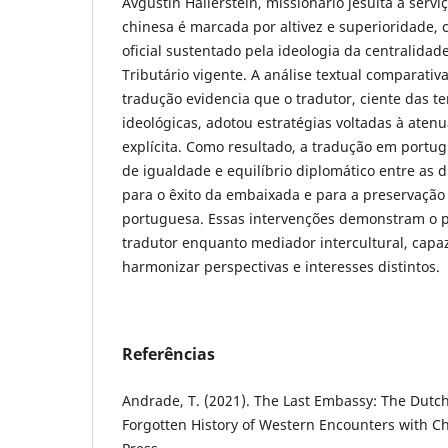
Avguštin Hallerstein, missionário jesuíta a servi
chinesa é marcada por altivez e superioridade, c
oficial sustentado pela ideologia da centralidad
Tributário vigente. A análise textual comparativa
tradução evidencia que o tradutor, ciente das te
ideológicas, adotou estratégias voltadas à aten
explícita. Como resultado, a tradução em portu
de igualdade e equilíbrio diplomático entre as 
para o êxito da embaixada e para a preservação
portuguesa. Essas intervenções demonstram o 
tradutor enquanto mediador intercultural, capaz
harmonizar perspectivas e interesses distintos.
Referências
Andrade, T. (2021). The Last Embassy: The Dutc
Forgotten History of Western Encounters with Ch