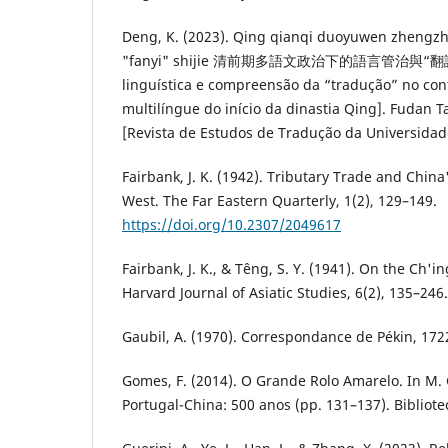
Deng, K. (2023). Qing qianqi duoyuwen zhengzh
"fanyi" shijie 清前期多語文政治下的語言管治與“翻譯”
linguística e compreensão da “tradução” no cont
multilíngue do início da dinastia Qing]. Fuda
[Revista de Estudos de Tradução da Universidade
Fairbank, J. K. (1942). Tributary Trade and China
West. The Far Eastern Quarterly, 1(2), 129–149.
https://doi.org/10.2307/2049617
Fairbank, J. K., & Têng, S. Y. (1941). On the Ch'i
Harvard Journal of Asiatic Studies, 6(2), 135–246.
Gaubil, A. (1970). Correspondance de Pékin, 1722
Gomes, F. (2014). O Grande Rolo Amarelo. In M. 
Portugal-China: 500 anos (pp. 131–137). Bibliote