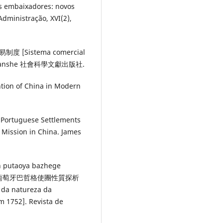
is embaixadores: novos
Administração, XVI(2),
代貿易制度 [Sistema comercial
 Chubanshe 社會科學文獻出版社.
ention of China in Modern
he Portuguese Settlements
 Mission in China. James
an putaoya bazhege
752年葡萄牙巴哲格使團性質探析
 da natureza da
 1752]. Revista de