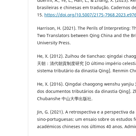
Guerini, A., Ye, L., Han, L., & Zhang, X. (2023). R
brasileiras e chinesas em tradução. Cadernos de
15.
https://doi.org/10.5007/2175-7968.2023.e97
Harrison, H. (2021). The Perils of Interpreting: T
Two Translators between Qing China and the Bri
University Press.
He, X. (2012). Zuihou de tianchao: qingdai ch
天朝：清代朝貢制度研究 [O último império celestial:
sistema tributário da dinastia Qing]. Renmi
He, X. (2016). Qingdai chaogong wenshu ya
dos documentos tributários da dinastia Qing].
Chubanshe 中山大學出版社.
Jin, G. (2021). A retrospectiva e a perspectiva d
sino-portuguesas: um ensaio sobre os estudos f
académicos chineses nos últimos 40 anos. Admini