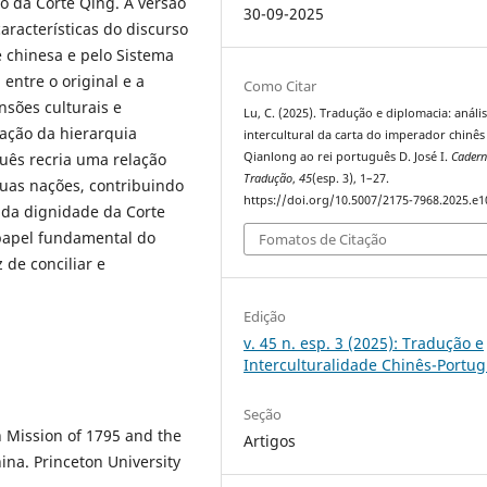
ço da Corte Qing. A versão
30-09-2025
aracterísticas do discurso
e chinesa e pelo Sistema
 entre o original e a
Como Citar
nsões culturais e
Lu, C. (2025). Tradução e diplomacia: análi
uação da hierarquia
intercultural da carta do imperador chinês
guês recria uma relação
Qianlong ao rei português D. José I.
Cadern
Tradução
,
45
(esp. 3), 1–27.
duas nações, contribuindo
https://doi.org/10.5007/2175-7968.2025.e
 da dignidade da Corte
papel fundamental do
Fomatos de Citação
 de conciliar e
Edição
v. 45 n. esp. 3 (2025): Tradução e
Interculturalidade Chinês-Portu
Seção
h Mission of 1795 and the
Artigos
ina. Princeton University