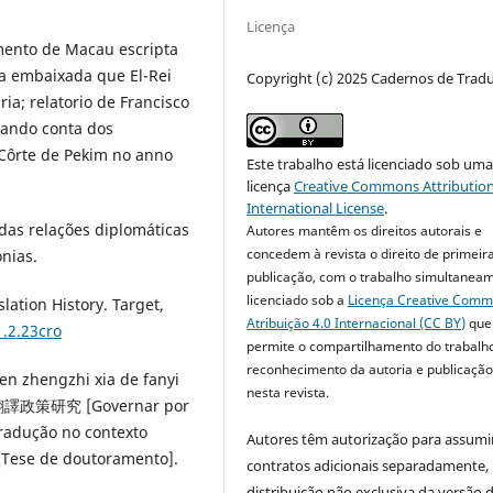
Licença
cimento de Macau escripta
da embaixada que El-Rei
Copyright (c) 2025 Cadernos de Trad
ia; relatorio de Francisco
 dando conta dos
Côrte de Pekim no anno
Este trabalho está licenciado sob um
licença
Creative Commons Attribution
International License
.
 das relações diplomáticas
Autores mantêm os direitos autorais e
concedem à revista o direito de primeir
nias.
publicação, com o trabalho simultanea
licenciado sob a
Licença Creative Com
ation History. Target,
Atribuição 4.0 Internacional (CC BY)
que
1.2.23cro
permite o compartilhamento do trabalh
reconhecimento da autoria e publicação 
wen zhengzhi xia de fanyi
nesta revista.
政策研究 [Governar por
tradução no contexto
Autores têm autorização para assumi
 [Tese de doutoramento].
contratos adicionais separadamente,
distribuição não exclusiva da versão 