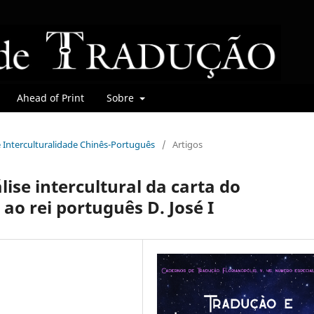
Ahead of Print
Sobre
 e Interculturalidade Chinês-Português
/
Artigos
ise intercultural da carta do
ao rei português D. José I