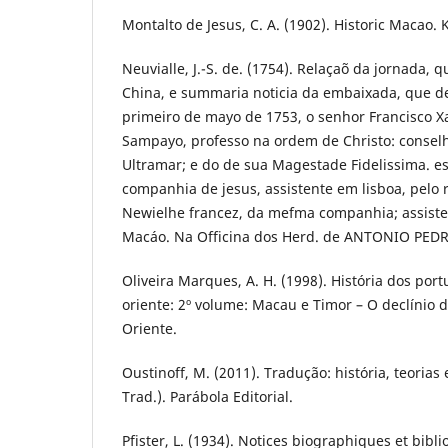
Montalto de Jesus, C. A. (1902). Historic Macao. 
Neuvialle, J.-S. de. (1754). Relaçaõ da jornada, 
China, e summaria noticia da embaixada, que d
primeiro de mayo de 1753, o senhor Francisco Xa
Sampayo, professo na ordem de Christo: consel
Ultramar; e do de sua Magestade Fidelissima. e
companhia de jesus, assistente em lisboa, pelo
Newielhe francez, da mefma companhia; assiste
Macáo. Na Officina dos Herd. de ANTONIO PE
Oliveira Marques, A. H. (1998). História dos po
oriente: 2º volume: Macau e Timor – O declínio 
Oriente.
Oustinoff, M. (2011). Tradução: história, teorias
Trad.). Parábola Editorial.
Pfister, L. (1934). Notices biographiques et bibl