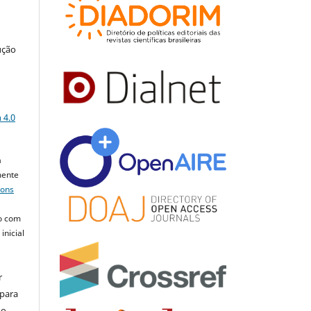
ução
a
 4.0
a
mente
mons
o com
inicial
r
 para
do