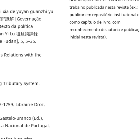
trabalho publicada nesta revista (ex.:
i xia de yuyan guanzhi yu
publicar em repositório institucional 
識解 [Governação
como capítulo de livro, com
exto da política
reconhecimento de autoria e publica
n Tan Yi Lu 復旦談譯錄
inicial nesta revista).
 Fudan], 5, 5–35.
's Relations with the
ng Tributary System.
-1759. Librairie Droz.
Gastelo-Branco (Ed.),
ca Nacional de Portugal.