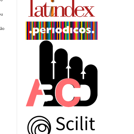
ou
ção