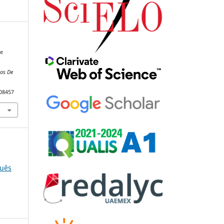
se
os De
108457
guês