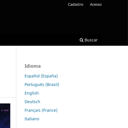
Cadastro
Acesso
Buscar
Idioma
Español (España)
Português (Brasil)
English
Deutsch
Français (France)
Italiano