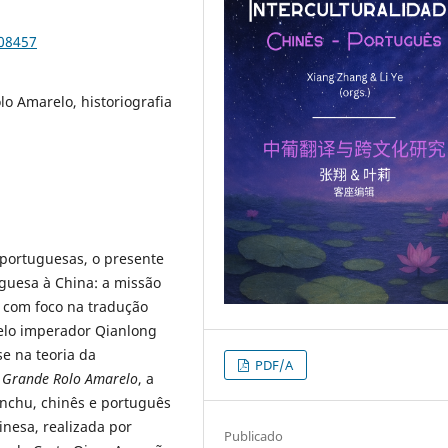
108457
lo Amarelo, historiografia
o-portuguesas, o presente
guesa à China: a missão
, com foco na tradução
pelo imperador Qianlong
se na teoria da
PDF/A
o
Grande Rolo Amarelo
, a
anchu, chinês e português
nesa, realizada por
Publicado