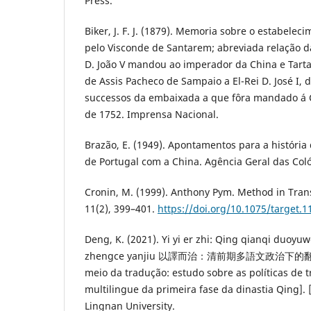
Press.
Biker, J. F. J. (1879). Memoria sobre o estabele
pelo Visconde de Santarem; abreviada relação 
D. João V mandou ao imperador da China e Tartar
de Assis Pacheco de Sampaio a El-Rei D. José I,
successos da embaixada a que fôra mandado á 
de 1752. Imprensa Nacional.
Brazão, E. (1949). Apontamentos para a história
de Portugal com a China. Agência Geral das Coló
Cronin, M. (1999). Anthony Pym. Method in Transl
11(2), 399–401.
https://doi.org/10.1075/target.1
Deng, K. (2021). Yi yi er zhi: Qing qianqi duoyu
zhengce yanjiu 以譯而治：清前期多語文政治下的翻譯
meio da tradução: estudo sobre as políticas de 
multilingue da primeira fase da dinastia Qing].
Lingnan University.